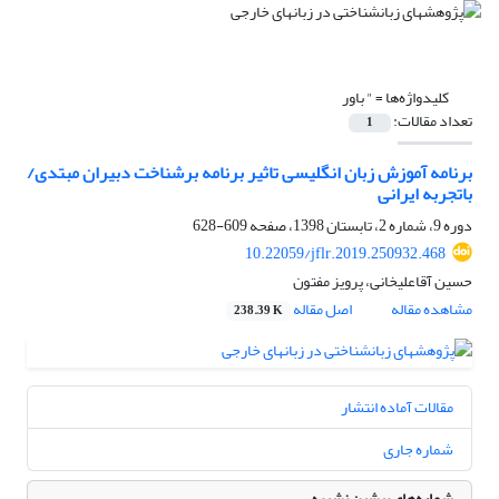
کلیدواژه‌ها =
" باور
تعداد مقالات:
1
برنامه آموزش زبان انگلیسی تاثیر برنامه برشناخت دبیران مبتدی/
باتجربه ایرانی
دوره 9، شماره 2، تابستان 1398، صفحه
609-628
10.22059/jflr.2019.250932.468
حسین آقاعلیخانی، پرویز مفتون
مشاهده مقاله
اصل مقاله
238.39 K
مقالات آماده انتشار
شماره جاری
شماره‌های پیشین نشریه