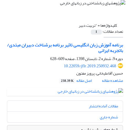
کلیدواژه‌ها =
"تربیت دبیر
تعداد مقالات:
1
برنامه آموزش زبان انگلیسی تاثیر برنامه برشناخت دبیران مبتدی/
باتجربه ایرانی
دوره 9، شماره 2، تابستان 1398، صفحه
609-628
10.22059/jflr.2019.250932.468
حسین آقاعلیخانی، پرویز مفتون
مشاهده مقاله
اصل مقاله
238.39 K
مقالات آماده انتشار
شماره جاری
شماره‌های پیشین نشریه