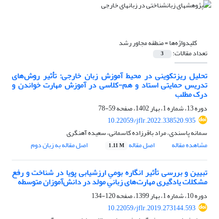
کلیدواژه‌ها =
منطقه مجاور رشد
تعداد مقالات:
3
تحلیل ریزتکوینی در محیط آموزش زبان خارجی: تأثیر روش‌های
تدریس حمایتی استاد و هم-کلاسی در آموزش مهارت خواندن و
درک مطلب
دوره 13، شماره 1، بهار 1402، صفحه
59-78
10.22059/jflr.2022.338520.935
سمانه پاسندی، مراد باقرزاده کاسمانی، سعیده آهنگری
مشاهده مقاله
اصل مقاله
اصل مقاله به زبان دوم
1.11 M
تبیین و بررسی تأثیر انگاره بومیِ ارزشیابی پویا در شناخت و رفع
مشکلات یادگیری مهارت‌های زبانیِ مولد در دانش‌آموزان متوسطه
دوره 10، شماره 1، بهار 1399، صفحه
120-134
10.22059/jflr.2019.273144.593