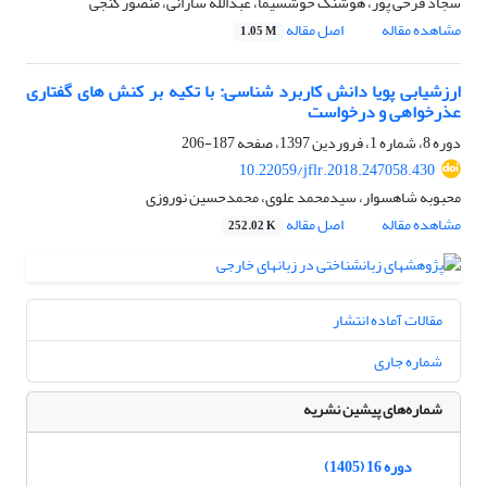
سجاد فرخی پور، هوشنگ خوشسیما، عبدالله سارانی، منصور گنجی
مشاهده مقاله
اصل مقاله
1.05 M
ارزشیابی پویا دانش کاربرد شناسی: با تکیه بر کنش های گفتاری
عذرخواهی و درخواست
دوره 8، شماره 1، فروردین 1397، صفحه
187-206
10.22059/jflr.2018.247058.430
محبوبه شاهسوار، سیدمحمد علوی، محمدحسین نوروزی
مشاهده مقاله
اصل مقاله
252.02 K
مقالات آماده انتشار
شماره جاری
شماره‌های پیشین نشریه
دوره 16 (1405)