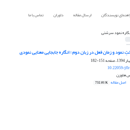
اهنمای نویسندگان
ارسال مقاله
داوران
تماس با ما
نگاره نمود سرشتی
تِ نمود و زمان فعل در زبان دوم ؛ انگاره جابجایی معنایی نمودی
151-182
10.22059/jfl
س هاوزن
اصل مقاله
732.01 K