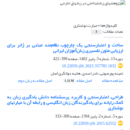
کلیدواژه‌ها =
مهارت نوشتاری
تعداد مقالات:
3
ساخت و اعتبارسنجی یک چارچوب نظام‌مند مبتنی بر ژانر برای
ارزیابی متون تفسیری زبان‌آموزان ایرانی
دوره 13، شماره 3، پاییز 1402، صفحه
399-422
10.22059/jflr.2023.357785.1032
ثمینه پورصوتی، نادر اسدی، هانیه دواتگری اصل
مشاهده مقاله
اصل مقاله
اصل مقاله به زبان دوم
1.11 M
طراحی، اعتبارسنجی و کاربرد پرسشنامه دانش یادگیری زبان به
کمک رایانه برای یادگیرندگان زبان انگلیسی و رابطه آن با مهارتهای
نوشتاری
دوره 5، شماره 2، پاییز 1394، صفحه
309-333
10.22059/jflr.2015.62552