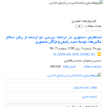
کلیدواژه‌ها =
هلیدی
تعداد مقالات:
1
استعار‌ه‌ی دستوری در ترجمه: بررسی دو ترجمه از رمان «سالار
مگس‌ها»، توسط حمید رفیعی و مژگان منصوری
دوره 9، شماره 1، بهار 1398، صفحه
71-98
10.22059/jflr.2018.243682.411
حسین رضویان، محسن طاهری
مشاهده مقاله
اصل مقاله
329.15 K
مقالات آماده انتشار
شماره جاری
شماره‌های پیشین نشریه