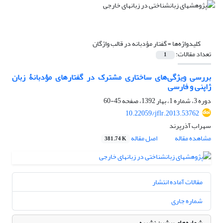
کلیدواژه‌ها =
گفتار مؤدبانه در قالب واژگان
تعداد مقالات:
1
بررسی ویژگی‌های ساختاری مشترک در گفتارهای مؤدبانۀ زبان
ژاپنی و فارسی
دوره 3، شماره 1، بهار 1392، صفحه
45-60
10.22059/jflr.2013.53762
سهراب آذرپرند
مشاهده مقاله
اصل مقاله
381.74 K
مقالات آماده انتشار
شماره جاری
شماره‌های پیشین نشریه