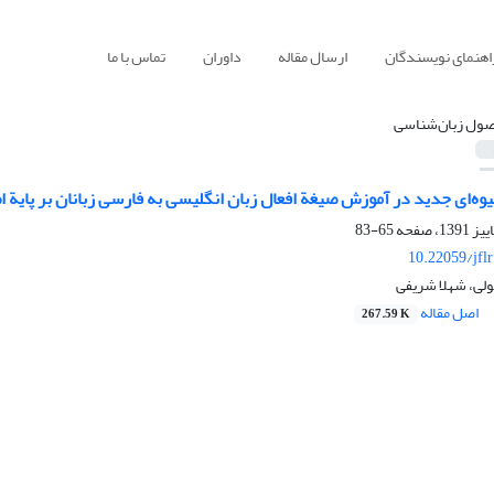
اهنمای نویسندگان
ارسال مقاله
داوران
تماس با ما
صول زبان‌شناسی
وه‌ای جدید در آموزش صیغة افعال زبان انگلیسی به فارسی زبانان بر پایة 
65-83
10.22059/jfl
سولی، شهلا شریفی
اصل مقاله
267.59 K