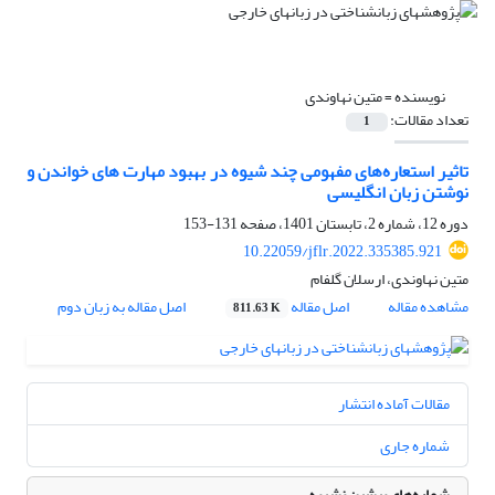
نویسنده =
متین نهاوندی
تعداد مقالات:
1
تاثیر استعاره‌های مفهومی چند شیوه در بهبود مهارت های خواندن و
نوشتن زبان انگلیسی
دوره 12، شماره 2، تابستان 1401، صفحه
131-153
10.22059/jflr.2022.335385.921
متین نهاوندی، ارسلان گلفام
مشاهده مقاله
اصل مقاله
اصل مقاله به زبان دوم
811.63 K
مقالات آماده انتشار
شماره جاری
شماره‌های پیشین نشریه