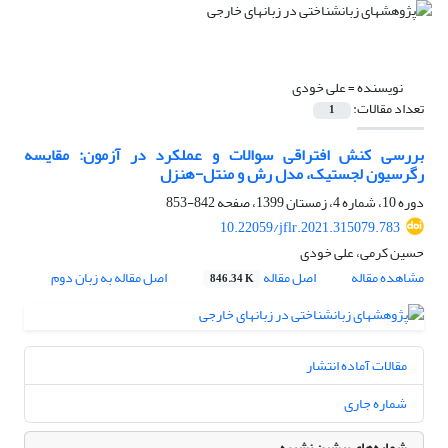
نویسنده =
علی خودی
تعداد مقالات:
1
بررسی کنش افتراقی سوالات و عملکرد در آزمون: مقایسه
رگرسیون لجستیک، مدل رش و منتل-هنزل
دوره 10، شماره 4، زمستان 1399، صفحه
842-853
10.22059/jflr.2021.315079.783
حسین کرمی، علی خودی
مشاهده مقاله
اصل مقاله
اصل مقاله به زبان دوم
846.34 K
مقالات آماده انتشار
شماره جاری
شماره‌های پیشین نشریه