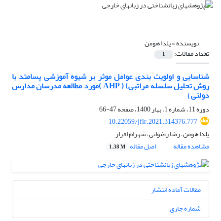
نویسنده =
یلدا هومن
تعداد مقالات:
1
شناسایی و اولویت بندی عوامل موثر بر شیوه آموزشی پسامتد با
روش تحلیل سلسله مراتبی) ( AHP )مورد مطالعه مدرسان مدارس
دولتی }
دوره 11، شماره 1، بهار 1400، صفحه
47-66
10.22059/jflr.2021.314376.777
یلدا هومن، رضا رضوانی، شهرام افراز
مشاهده مقاله
اصل مقاله
1.38 M
مقالات آماده انتشار
شماره جاری