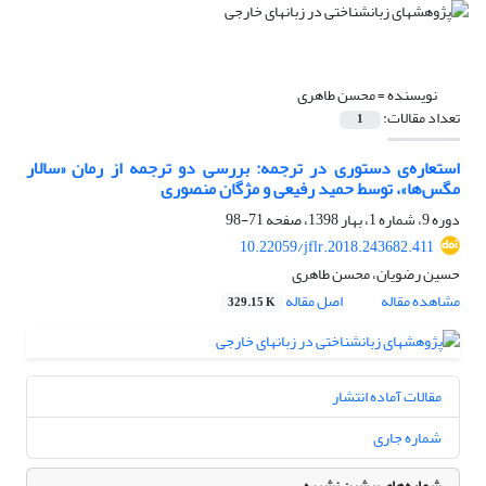
نویسنده =
محسن طاهری
تعداد مقالات:
1
استعار‌ه‌ی دستوری در ترجمه: بررسی دو ترجمه از رمان «سالار
مگس‌ها»، توسط حمید رفیعی و مژگان منصوری
دوره 9، شماره 1، بهار 1398، صفحه
71-98
10.22059/jflr.2018.243682.411
حسین رضویان، محسن طاهری
مشاهده مقاله
اصل مقاله
329.15 K
مقالات آماده انتشار
شماره جاری
شماره‌های پیشین نشریه