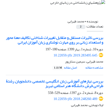
نویسنده =
محمد ظهرابی
تعداد مقالات:
2
بررسی تاثیرات مستقل و متقابل تغییرات شناختی تکالیف معنا محور
و استعداد زبانی بر روی مهارت نوشتاری زبان آموزان ایرانی
دوره 10، شماره 1، بهار 1399، صفحه
180-197
10.22059/jflr.2019.283495.645
محمد ظهرابی، سیمین ستارپور
مشاهده مقاله
اصل مقاله
1.11 M
بررسی نیازهای آموزشی زبان انگلیسی تخصصی دانشجویان رشتۀ
طراحی فرش دانشگاه هنر اسلامی تبریز
دوره 8، شماره 2، دی 1397، صفحه
529-558
10.22059/jflr.2018.248260.489
لیلا دوبختی، محمد ظهرابی