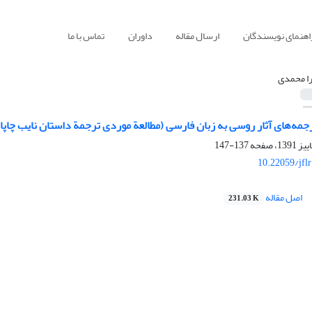
اهنمای نویسندگان
ارسال مقاله
داوران
تماس با ما
ا محمدی
ه‌های آثار روسی به زبان فارسی (مطالعة موردی ترجمة داستان نایب چاپا
137-147
10.22059/jfl
اصل مقاله
231.03 K