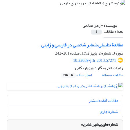
نویسنده =
زهرا صالحی
تعداد مقالات:
1
مطالعة تطبیقی ضمایر شخصی در فارسی و ژاپنی
دوره 3، شماره 2، پاییز 1392، صفحه
201-242
10.22059/jflr.2013.57271
زهرا صالحی، نگار داوری اردکانی
مشاهده مقاله
اصل مقاله
396.3 K
مقالات آماده انتشار
شماره جاری
شماره‌های پیشین نشریه