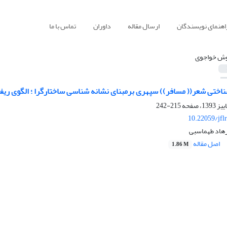
اهنمای نویسندگان
ارسال مقاله
داوران
تماس با ما
ش خواجوی
اختی شعر(( مسافر)) سپهری برمبنای نشانه شناسی ساختارگرا ؛ الگوی ریفا
215-242
10.22059/jfl
هاد طهماسبی
اصل مقاله
1.86 M