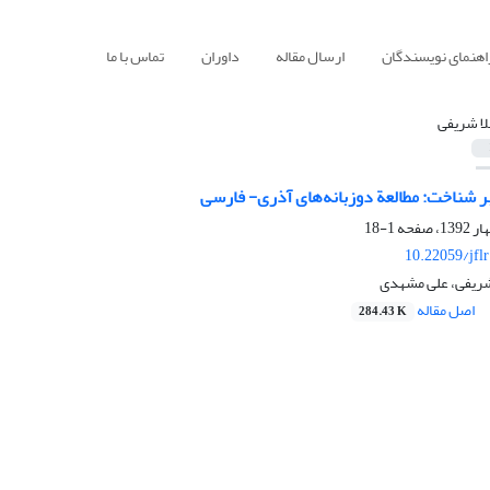
اهنمای نویسندگان
ارسال مقاله
داوران
تماس با ما
ا شریفی
بر شناخت: مطالعة دوزبانه‌های آذری- فارسی
1-18
10.22059/jfl
 شریفی، علی مشهدی
اصل مقاله
284.43 K