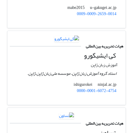
u-gakugei.ac.jp
mabe2015
0009-0009-2659-0014
هیات تحریریه بین المللی
کی ایشیگورو
آموزش زبان ژاپن
استاد گروه آموزش زبان ژاپن، موسسه ملی زبان ژاپن،‌ژاپن.
ninjal.ac.jp
ishigurokei
0000-0001-6072-4754
هیات تحریریه بین المللی
تساون