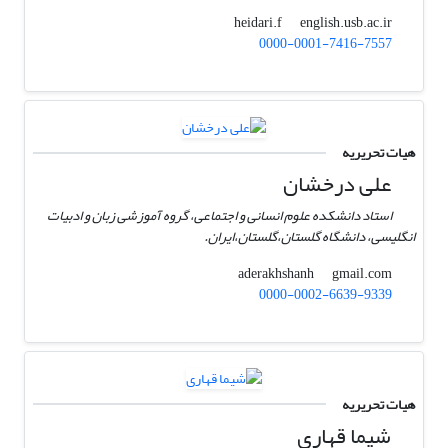
english.usb.ac.ir
heidari.f
0000-0001-7416-7557
هیات تحریریه
علی درخشان
استاد دانشکده علوم انسانی و اجتماعی، گروه آموزشی زبان و ادبیات
انگلیسی، دانشگاه گلستان،‌گلستان،‌ایران.
gmail.com
aderakhshanh
0000-0002-6639-9339
هیات تحریریه
شیما قهاری