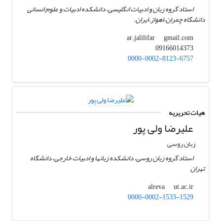
استاد گروه زبان و ادبیات انگلیسی،‌ دانشکده ادبیات و علوم انسانی
دانشگاه چمران،‌اهواز،‌ایران.
gmail.com
ar.jalilifar
09166014373
0000-0002-8123-6757
هیات تحریریه
علیرضا ولی پور
زبان روسی
استاد گروه زبان روسی، دانشکده زبانها و ادبیات خارجی، دانشگاه
تهران
ut.ac.ir
alreva
0000-0002-1533-1529