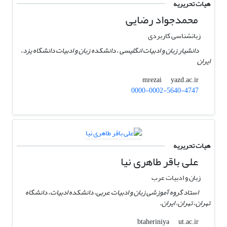
هیات تحریریه
محمد‌جواد رضایی
زبانشناسی کاربردی
دانشیار زبان و ادبیات انگلیسی ، دانشکده زبان‌ و ادبیات دانشگاه یزد،
ایران
yazd.ac.ir
mrezai
0000-0002-5640-4747
هیات تحریریه
علی باقر طاهری نیا
زبان و ادبیات عرب
استاد گروه آموزشی زبان و ادبیات عربی، دانشکده ادبیات، دانشگاه
تهران، تهران، ایران.
ut.ac.ir
btaheriniya