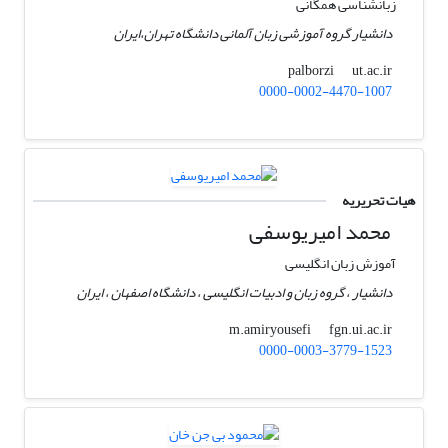
زبانشناسی همگانی
دانشیار گروه آموزشی زبان آلمانی دانشگاه تهران،‌ایران
ut.ac.ir
palborzi
0000-0002-4470-1007
هیات تحریریه
محمد امیریوسفی
آموزش زبان انگلیسی
دانشیار ، گروه زبان و ادبیات انگلیسی ، دانشگاه اصفهان ، ایران
fgn.ui.ac.ir
m.amiryousefi
0000-0003-3779-1523