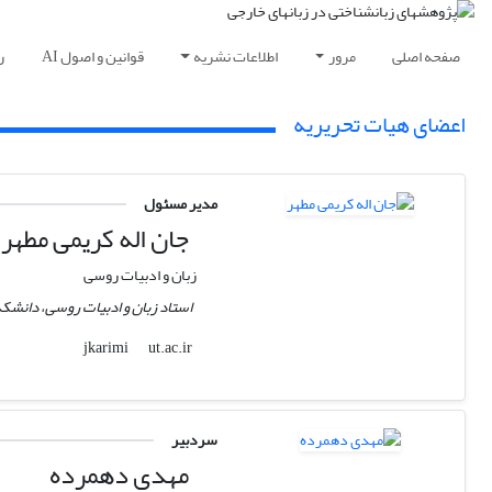
صفحه اصلی
مرور
اطلاعات نشریه
قوانین و اصول AI
ر
اعضای هیات تحریریه
مدیر مسئول
جان اله کریمی مطهر
زبان و ادبیات روسی
استاد زبان و ادبیات روسی،‌ دانشکده
ut.ac.ir
jkarimi
سردبیر
مهدی دهمرده