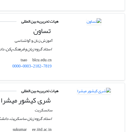
هیات تحریریه بین المللی
تساون
آموزش زبان و آواشناسی
استاد گروه زبان و فرهنگ پکن، دا
blcu.edu.cn
tsao
0000-0003-2182-7819
هیات تحریریه بین المللی
شری کیشور میشرا
سانسکریت
استاد گروه زبان ساسکریت، دانشک
ee.iitd.ac.in
sukumar