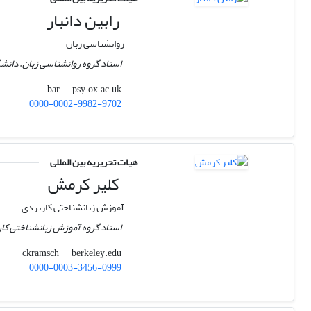
رابین دانبار
روانشناسی زبان
استاد گروه روانشناسی زبان، دانش
psy.ox.ac.uk
bar
0000-0002-9982-9702
هیات تحریریه بین المللی
کلیر کرمش
آموزش زبانشناختی کاربردی
استاد گروه آموزش زبانشناختی کارب
berkeley.edu
ckramsch
0000-0003-3456-0999