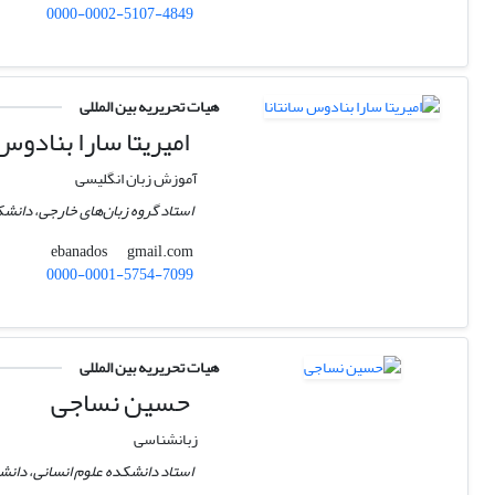
0000-0002-5107-4849
هیات تحریریه بین المللی
امیریتا سارا بنادوس 
آموزش زبان انگلیسی
استاد گروه زبان‌های خارجی، دانش
gmail.com
ebanados
0000-0001-5754-7099
هیات تحریریه بین المللی
حسین نساجی
زبانشناسی
استاد دانشکده علوم انسانی، دانشگا