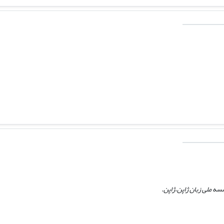
ه ملی زبان ژاپن،‌ژاپن.