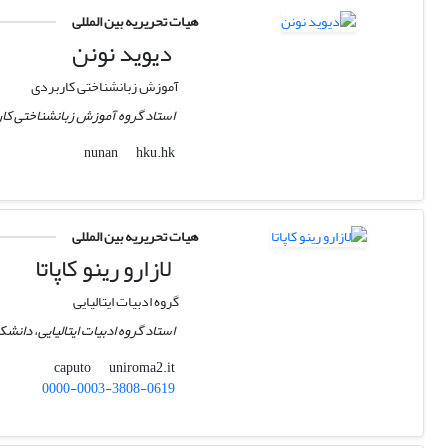
هیات تحریریه بین المللی
دیوید نونن
آموزش زبانشناختی کاربردی
استاد گروه آموزش زبانشناختی کا
hku.hk
nunan
هیات تحریریه بین المللی
لازارو رینو کاپاتا
گروه ادبیات ایتالیایی
استاد گروه ادبیات ایتالیایی، دانشکد
uniroma2.it
caputo
0000-0003-3808-0619