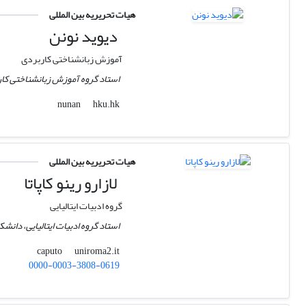
هیات تحریریه بین المللی
دیوید نونن
آموزش زبانشناختی کاربردی
استاد گروه آموزش زبانشناختی کا
hku.hk
nunan
هیات تحریریه بین المللی
لازارو رینو کاپاتا
گروه ادبیات ایتالیایی
استاد گروه ادبیات ایتالیایی، دانشکد
uniroma2.it
caputo
0000-0003-3808-0619