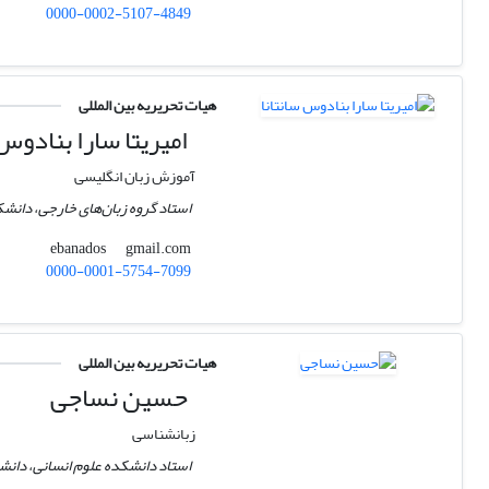
0000-0002-5107-4849
هیات تحریریه بین المللی
امیریتا سارا بنادوس 
آموزش زبان انگلیسی
استاد گروه زبان‌های خارجی، دانش
gmail.com
ebanados
0000-0001-5754-7099
هیات تحریریه بین المللی
حسین نساجی
زبانشناسی
استاد دانشکده علوم انسانی، دانشگا