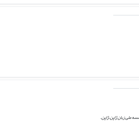
ه ملی زبان ژاپن،‌ژاپن.