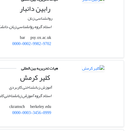
رابین دانبار
روانشناسی زبان
استاد گروه روانشناسی زبان، دانش
psy.ox.ac.uk
bar
0000-0002-9982-9702
هیات تحریریه بین المللی
کلیر کرمش
آموزش زبانشناختی کاربردی
استاد گروه آموزش زبانشناختی کارب
berkeley.edu
ckramsch
0000-0003-3456-0999