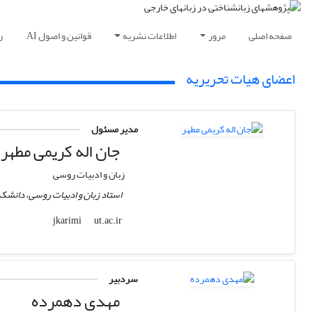
صفحه اصلی
مرور
اطلاعات نشریه
قوانین و اصول AI
ر
اعضای هیات تحریریه
مدیر مسئول
جان اله کریمی مطهر
زبان و ادبیات روسی
استاد زبان و ادبیات روسی،‌ دانشکده
ut.ac.ir
jkarimi
سردبیر
مهدی دهمرده