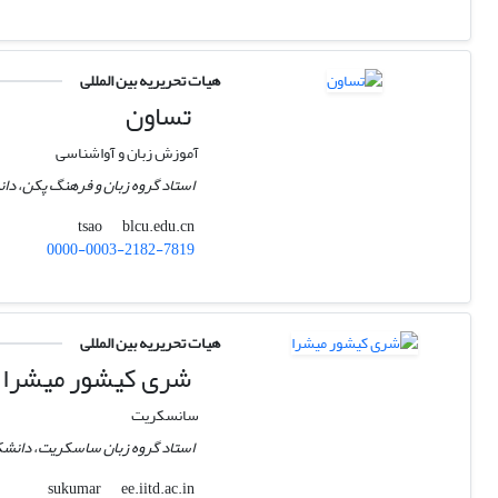
هیات تحریریه بین المللی
تساون
آموزش زبان و آواشناسی
استاد گروه زبان و فرهنگ پکن، دا
blcu.edu.cn
tsao
0000-0003-2182-7819
هیات تحریریه بین المللی
شری کیشور میشرا
سانسکریت
استاد گروه زبان ساسکریت، دانشک
ee.iitd.ac.in
sukumar