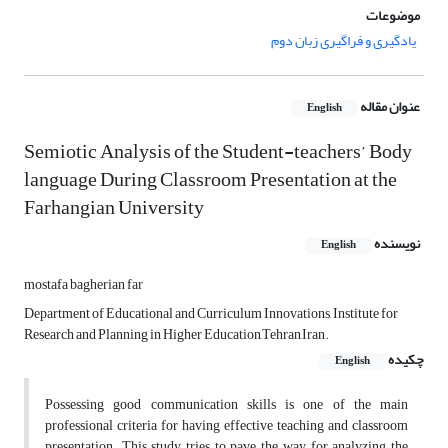
موضوعات
یادگیری و فراگیری زبان دوم
عنوان مقاله
English
Semiotic Analysis of the Student-teachers’ Body
language During Classroom Presentation at the
Farhangian University
نویسنده
English
mostafa bagherian far
Department of Educational and Curriculum Innovations, Institute for
Research and Planning in Higher Education,Tehran,Iran.
چکیده
English
Possessing good communication skills is one of the main
professional criteria for having effective teaching and classroom
presentation. This study tries to pave the way for analyzing the