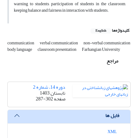
warning to students, participation of students in the classroom,
keeping balance and fairness in interaction with students.
کلیدواژه‌ها
English
communication
verbal communication
non-verbal communication
body language
classroom presentation
Farhangian University
مراجع
دوره 14، شماره 2
تابستان 1403
صفحه
287-302
فایل ها
XML