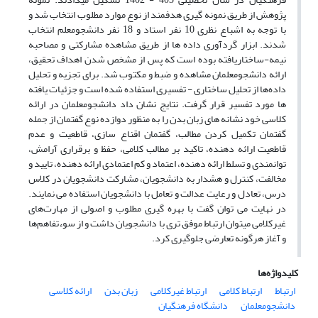
پژوهش از طریق نمونه گیری هدفمند از نوع موارد مطلوب انتخاب شد و
با توجه به اشباع نظری 10 نفر استاد و 18 نفر دانشجومعلم انتخاب
شدند. ابزار گردآوری داده ها از طریق مشاهده مشارکتی و مصاحبه
نیمه-ساختاریافته بوده است که پس از مشخص شدن اهداف تحقیق،
ارائه دانشجومعلمان مشاهده و ضبط و مکتوب شد. برای تجزیه و تحلیل
داده‌ها از تحلیل ساختاری - تفسیری استفاده شده است و جزئیات یافته
ها مورد تفسیر قرار گرفت. نتایج نشان داد دانشجومعلمان در ارائه
کلاسی خود نشانه های زبان بدن را به منظور دوازده نوع گفتمان از جمله
گفتمان تکمیل کردن مطالب، گفتمان اقناع سازی، قاطعیت و عدم
قاطعیت ارائه دهنده، تاکید بر مطالب کلامی، حفظ و برقراری آرامش،
توانمندی و تسلط ارائه دهنده، اعتماد و کم اعتمادی ارائه دهنده، تایید و
مخالفت، کنترل و هشدار به دانشجویان، مشارکت دانشجویان در کلاس
درس، تعادل و رعایت عدالت و تعامل با دانشجویان استفاده می نمایند.
در نهایت می توان گفت با بهره گیری مطلوب و اصولی از مهارت‌های
غیرکلامی میتوان ارتباط موفق تری با دانشجویان داشت و از سوءتفاهم‌ها
و آغاز هرگونه تعارضی جلوگیری کرد.
کلیدواژه‌ها
ارتباط
ارتباط کلامی
ارتباط غیرکلامی
زبان بدن
ارائه کلاسی
دانشجومعلمان
دانشگاه فرهنگیان