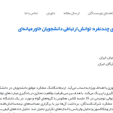
اهنمای نویسندگان
ارسال مقاله
داوران
تماس با ما
 چندنفره: توانش ارتباطی دانشجویان خاورمیانه‌ای
ان، ایران
گان، ایران
موزی با اهداف ویژه به‌حساب می‌آید. ارتباط تنگاتنگ عملکرد موفق دانشجویان در دانشگ
دگیری را پررنگ می‌کند. با هدف بررسی ظرفیت واقعیت مجازی در یادگیری مهارت‌های تولی
اهداف پزشکی، این پژوهش مداخله‌ای با استفاده از طرح ترکیبی با رویکرد متوالی توضیحی در 16 جلسه‌ کلاس معکوس با گروه‌های گواه و مور
لکرد شرکت‌کنندگان، برداشت آن‌ها نیز با برگزاری مصاحبه‌های نیمه‌ساختاریافته
‌دار ویلکاکسون و تحلیل واریانس با اندازه‌های تکراری تحلیل شد. تحلیل داده‌های کیفی