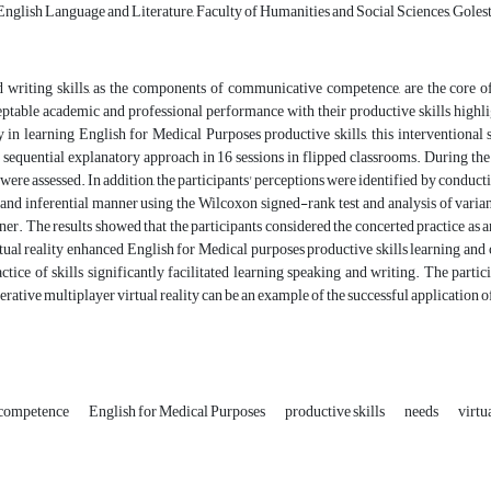
nglish Language and Literature, Faculty of Humanities and Social Sciences, Golest
 writing skills, as the components of communicative competence, are the core of
eptable academic and professional performance with their productive skills highli
ty in learning English for Medical Purposes productive skills, this intervention
 sequential explanatory approach in 16 sessions in flipped classrooms. During the stu
ere assessed. In addition, the participants' perceptions were identified by conduc
 and inferential manner using the Wilcoxon signed-rank test and analysis of varia
er. The results showed that the participants considered the concerted practice as 
tual reality enhanced English for Medical purposes productive skills learning a
ctice of skills significantly facilitated learning speaking and writing. The parti
rative multiplayer virtual reality can be an example of the successful application o
competence
English for Medical Purposes
productive skills
needs
virtua