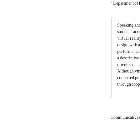
2
Department of E
Speaking and
students' acc
virtual reali
design with a
performance w
a descriptive
oriented mann
Although vir
concerted pra
through coope
Communicative 