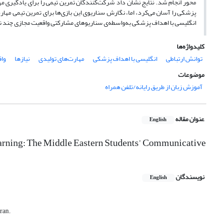
محور انجام شد. نتایج نشان داد شرکت‌کنندگان تمرین تیمی را برای یادگیری م
پزشکی را آسان می‌کرد، اما، نگارش سناریوی این بازی‌ها برای تمرین تیمی مها
انگلیسی با اهداف پزشکی به‌واسطه‌ی سناریوهای مشارکتی واقعیت مجازی چند نف
کلیدواژه‌ها
توانش ارتباطی
انگلیسی با اهداف پزشکی
مهارت‌های تولیدی
نیازها
وا
موضوعات
آموزش زبان از طریق رایانه/تلفن همراه
عنوان مقاله
English
earning: The Middle Eastern Students' Communicative
نویسندگان
English
ran.