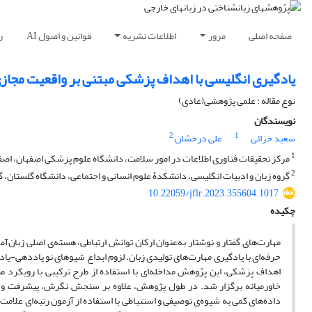
صفحه اصلی
مرور
اطلاعات نشریه
قوانین و اصول AI
ر
یادگیری انگلیسی با اهداف پزشکی مبتنی بر واقعیت مجازی
نوع مقاله : علمی پژوهشی(عادی)
نویسندگان
2
1
سعید خزائی
علی درخشان
1
مرکز تحقیقات فناوری اطلاعات در امور سلامت، دانشگاه علوم پزشکی اصفهان، اصفه
2
گروه زبان و ادبیات انگلیسی، دانشکدۀ علوم انسانی و اجتماعی، دانشگاه گلستان، گر
10.22059/jflr.2023.355604.1017
چکیده
مهارت‌های گفتار و نوشتار به‌عنوان ارکان توانش ارتباطی، هسته‌ی اصلی زبان‌آ
حرفه‌ای با یادگیری مهارت‌های تولیدی زبان، لزوم ابداع شیوهای نو یاددهی-یا
خاورمیانه برگزار شد. در طول پژوهش، علاوه بر سنجش نگرش، پیشرفت و عم
داده‌های کمی به شیوه‌ی توصیفی و استنباطی با استفاده از آزمون رتبه‌ای علامت