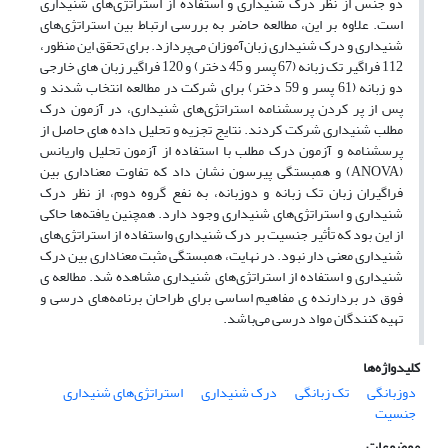
دو جنس از نظر درک شنیداری و استفاده از استراتژی‌های شنیداری
است. علاوه بر این، مطالعه حاضر به بررسی ارتباط بین استراتژی‌های
شنیداری و درک شنیداری زبان‌آموزان می‌پردازد. برای تحقق این منظور،
112 فراگیر تک زبانه (67 پسر و 45 دختر) و 120 فراگیر زبان های خارجی
دو زبانه (61 پسر و 59 دختر) برای شرکت در مطالعه انتخاب شدند و
پس از پر کردن پرسشنامه استراتژی‌های شنیداری، در آزمون درک
مطلب شنیداری شرکت کردند. نتایج تجزیه و تحلیل داده های حاصل از
پرسشنامه و آزمون درک مطلب با استفاده از آزمون تحلیل واریانس
(ANOVA) و همبستگی پیرسون نشان داد که تفاوت معناداری بین
فراگیران زبان تک زبانه و دوزبانه، به نفع گروه دوم، از نظر درک
شنیداری و استراتژی‌های شنیداری وجود دارد. همچنین یافته‌ها حاکی
از این بود که تأثیر جنسیت بر درک شنیداری واستفاده از استراتژی‌های
شنیداری معنی دار نبود. در نهایت، همبستگی مثبت معناداری بین درک
شنیداری و استفاده از استراتژی‌های شنیداری مشاهده شد. مطالعه ی
فوق در بردارنده ی مفاهیم اساسی برای طراحان برنامه‌های درسی و
تهیه کنندگان مواد درسی می‌باشد.
کلیدواژه‌ها
دوزبانگی
تک زبانگی
درک شنیداری
استراتژی‌های شنیداری
جنسیت
موضوعات