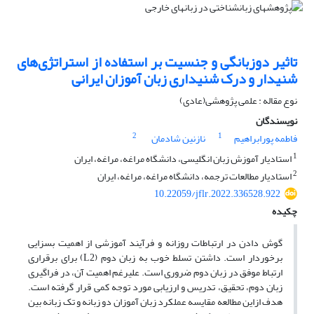
تاثیر دوزبانگی و جنسیت بر استفاده از استراتژی‌های
شنیدار و درک شنیداری زبان آموزان ایرانی
نوع مقاله : علمی پژوهشی(عادی)
نویسندگان
2
1
فاطمه پورابراهیم
نازنین شادمان
1
استادیار آموزش زبان انگلیسی، دانشگاه مراغه، مراغه، ایران
2
استادیار مطالعات ترجمه، دانشگاه مراغه، مراغه، ایران
10.22059/jflr.2022.336528.922
چکیده
گوش دادن در ارتباطات روزانه و فرآیند آموزشی از اهمیت بسزایی
برخوردار است. داشتن تسلط خوب به زبان دوم (L2) برای برقراری
ارتباط موفق در زبان دوم ضروری است. علیرغم اهمیت آن، در فراگیری
زبان دوم، تحقیق، تدریس و ارزیابی مورد توجه کمی قرار گرفته است.
هدف ازاین مطالعه مقایسه عملکرد زبان آموزان دو زبانه و تک زبانه بین