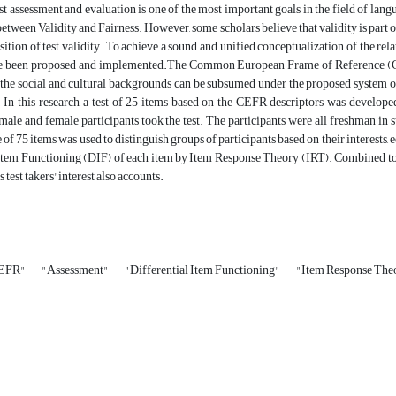
est assessment and evaluation is one of the most important goals in the field of ‎lan
etween Validity and Fairness. However, some scholars believe that validity ‎is part of 
isition of test validity. To achieve a sound and unified conceptualization of the r
 been proposed and implemented.The Common European Frame of Reference (CEFR) i
 the social and cultural backgrounds can be subsumed under the proposed system of
 In this research, a test of 25 items based ‎on the CEFR descriptors was develope
 male and female participants took the test. The participants were all freshman in s
 of 75 items was used to distinguish ‎groups of participants based on their interests
 Item Functioning (DIF) of each item by Item Response Theory ‎‎(IRT). Combined tog
ss test takers' interest also accounts.
EFR"
"Assessment"
"Differential Item Functioning"
"Item Response The