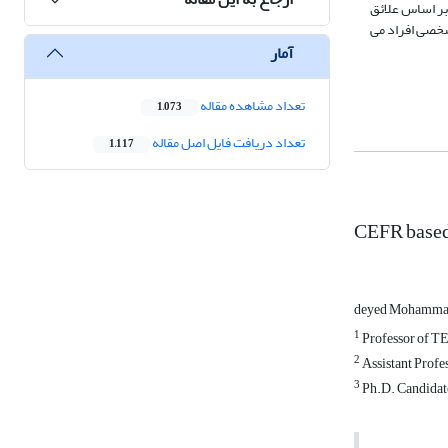
گروه های شرکت کنندگان بر ‏اساس علائق
ف شخصی افراد می
آمار
تعداد مشاهده مقاله
1,073
تعداد دریافت فایل اصل مقاله
1,117
CEFR based 
deyed Mohamma
1
Professor of TE
2
Assistant Profe
3
Ph.D. Candidate