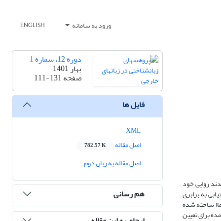
ورود به سامانه
ENGLISH
دوره 12، شماره 1
بهار 1401
صفحه
111-131
فایل ها
XML
اصل مقاله
782.57 K
اصل مقاله به زبان دوم
بعضی معتقدند روایی خود
هم رسانی
ابی به برابری
تم است که بر اساس ‏توصیفگرهای چماا ساخته شده
ای بدست آمده برای تعیین
ارجاع به این مقاله