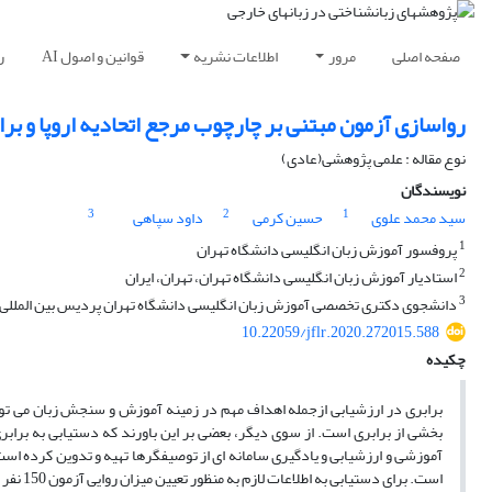
صفحه اصلی
مرور
اطلاعات نشریه
قوانین و اصول AI
ر
رواسازی آزمون مبتنی بر چارچوب مرجع اتحادیه اروپا و براب
نوع مقاله : علمی پژوهشی(عادی)
نویسندگان
3
2
1
سید محمد علوی
حسین کرمی
داود سپاهی
1
پروفسور آموزش زبان انگلیسی دانشگاه تهران
2
استادیار آموزش زبان انگلیسی دانشگاه تهران، تهران، ایران
3
دانشجوی دکتری تخصصی آموزش زبان انگلیسی دانشگاه تهران پردیس بین المللی ک
10.22059/jflr.2020.272015.588
چکیده
برابری در ارزشیا
بخشی از برابری است. از سوی دیگر، بعضی بر این باورند که دستیابی به برابر
است. بر