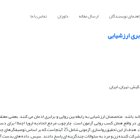
اهنمای نویسندگان
ارسال مقاله
داوران
تماس با ما
ری ارزشیابی ‏
یش، تهران، ایران
بی‎ ‎ازجمله اهداف مهم در زمینه آموزش و سنجش‏‎ ‎زبان می تواند باشد. متخصصان ارزشیابی به رابطه بین روایی و ‏برابری اذعان می کنند. 
ی ‏در واقع همان کسب روایی آزمون است. چارچوب مرجع اتحادیه اروپا (چماا) برای دستی
آموزشی و ارزشیابی و یادگیری ‏سامانه ای از توصیفگرها تهیه و تدوین کرده است. هدف از این تحقیق رواسازی آزمونی شامل 25 آی
ای دستیابی به اطلاعات لازم به منظور تعیین میزان روایی آزمون 150 نفر شرکت کننده زن ‏و مرد به سئوالات چندگزینه ای پاسخ دادند. سپس، داده ه