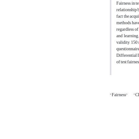
Fairness in t
relationship b
fact the acqu
methods have
regardless of
and learning.
validity, 150
questionnaire
‎Differential
of test fairne
"Fairness"
"C