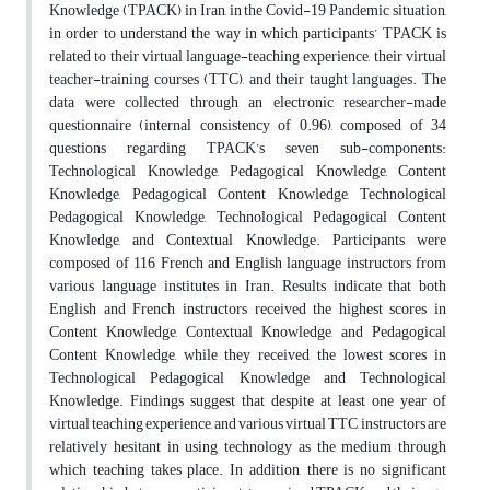
Knowledge (TPACK) in Iran, in the Covid-19 Pandemic situation,
in order to understand the way in which participants’ TPACK is
related to their virtual language-teaching experience, their virtual
teacher-training courses (TTC), and their taught languages. The
data were collected through an electronic researcher-made
questionnaire (internal consistency of 0.96), composed of 34
questions regarding TPACK’s seven sub-components:
Technological Knowledge, Pedagogical Knowledge, Content
Knowledge, Pedagogical Content Knowledge, Technological
Pedagogical Knowledge, Technological Pedagogical Content
Knowledge, and Contextual Knowledge. Participants were
composed of 116 French and English language instructors from
various language institutes in Iran. Results indicate that both
English and French instructors received the highest scores in
Content Knowledge, Contextual Knowledge, and Pedagogical
Content Knowledge, while they received the lowest scores in
Technological Pedagogical Knowledge and Technological
Knowledge. Findings suggest that despite at least one year of
virtual teaching experience, and various virtual TTC, instructors are
relatively hesitant in using technology as the medium through
which teaching takes place. In addition, there is no significant