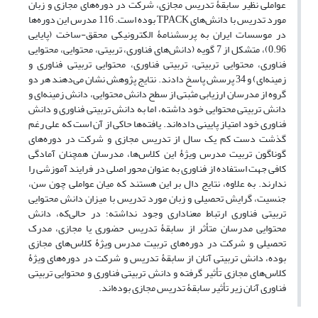
عواملی نظیر سابقۀ تدریس مجازی‌، شرکت در دوره‌های مجازی و زبان
مورد تدریس با دانش‌های TPACK بوده است. 116 مدرس این دوره‌ها
در موسسات ایران به پرسشنامۀ الکترونیکی محقق-ساخت (پایایی
0.96)، متشکل از 7 گویه (دانش‌های فناوری، تربیتی، محتوایی، محتوایی
فناوری، محتوایی تربیتی، تربیتی فناوری، محتوایی تربیتی فناوری و
زمینه‌ای) و 34 پرسش پاسخ دادند. نتایج پژوهش نشان می‌دهند هر دو
گروه از مدرسان ارزیابی مثبتی از سطح دانش‌ محتوایی، دانش زمینه‌ای و
دانش تربیتی محتوایی خود داشته، اما به دانش تربیتی فناوری و دانش
فناوری خود امتیاز پایینی داده‌اند. یافته‌ها حاکی از آن است که علی رغم
گذشت دست کم یک سال از تدریس مجازی و شرکت در دوره‌های
گوناگون تربیت مدرس ویژۀ این کلاس‌ها، مدرسان همچنان آمادگی
کافی جهت استفاده از فناوری به عنوان محور اصلی در فرایند آموزشی را
ندارند. به علاوه، نتایج دال بر این هستند که میان عواملی چون سن،
جنسیت، گرایش تحصیلی و زبان مورد تدریس با میزان دانش محتوایی
تربیتی فناوری ارتباط معناداری وجود نداشته؛ در حالی‌که، دانش
محتوایی مدرسان متأثر از سابقۀ تدریس حضوری یا مجازی، مدرک
تحصیلی و شرکت در دوره‌های تربیت مدرس ویژۀ کلاس‌های مجازی
بوده، دانش تربیتی آنان از سابقۀ تدریس و شرکت در دوره‌های ویژۀ
کلاس‌های مجازی تأثیر گرفته و دانش‌ تربیتی فناوری و محتوایی تربیتی
فناوری آنان زیر تأثیر سابقۀ تدریس مجازی بوده‌اند.