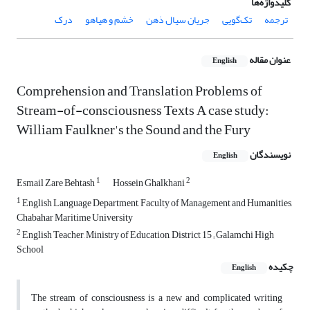
کلیدواژه‌ها
ترجمه
تک‌گویی
جریان سیال ذهن
خشم و هیاهو
درک
عنوان مقاله
English
Comprehension and Translation Problems of
Stream-of-consciousness Texts A case study:
William Faulkner's the Sound and the Fury
نویسندگان
English
1
2
Esmail Zare Behtash
Hossein Ghalkhani
1
English Language Department, Faculty of Management and Humanities,
Chabahar Maritime University
2
English Teacher, Ministry of Education, District 15 ; Galamchi High
School
چکیده
English
The stream of consciousness is a new and complicated writing