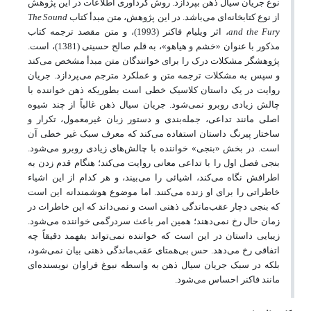
نوع جریان سیال ذهن بپردازد. روش گردآوری اطلاعات در این پژوهش
The Sound
از نوع کتابخانه‌ای می‌باشد. در این پژوهش، متن مبدأ کتاب
and the Fury
، اثر ویلیام فاکنر (1993)، و متن مقصد ترجمه کتاب
مذکور با عنوان «خشم و هیاهو»، به قلم صالح حسینی (1381)، است.
پژوهشگر مشکلات درک را برای خوانندگان متن مبدأ مشخص می‌کند
و سپس به مشکلات ترجمه متن و عملکرد مترجم می‌پردازد. جریان
روایت در یک داستان کلاسیک خطی است بطوریکه ذهن خواننده با
چالش زیادی روبرو نمی‌شود. جریان سیال ذهن غالباً از چند شیوه
اصلی مانند تداعی، جمله‌بندی و دستور زبان غیرمعمول، تکرار و
ساختار پیرنگ داستان استفاده می‌کند که معرف سبک غیر خطی آن
است. در ‌بخش «بنجی» خواننده با چالش‌های زیادی روبرو می‌شود.
بنجی فصل اول را با تداعی معانی روایت می‌کند؛ هنگام قدم زدن به
اطرافش نگاه می‌کند، اشیائی را می‌بیند، و هر کدام از این اشیاء
خاطراتی را برای او زنده می‌کنند. اما موضوع هوشمندانه این است
که بنجی دچار عقب‌ماندگی ذهنی است و نمی‌داند که این خاطرات در
زمان حال رخ نمی‌دهند؛ همین امر باعث سردرگمی خواننده می‌شود.
زیبایی داستان در این است که خواننده نمی‌تواند بفهمد دقیقاً چه
اتفاقی رخ می‌دهد. حس بی‌همتای عقب‌ماندگی ذهنی بیان نمی‌شود،
بلکه در سبک جریان سیال ذهن به واسطه نبوغ فراوان نویسنده‌ای
مانند فاکنر احساس می‌شود.