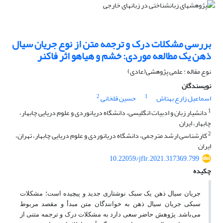
بررسی مشکلات درک و ترجمه متن از نوع جریان سیال
ذهن یک مطالعه موردی: خشم و هیاهو اثر فاکنر
نوع مقاله : علمی پژوهشی(عادی)
نویسندگان
2
1
اسماعیل زارع بهتاش
حسین قلخانی
1
دانشیار زبان و ادبیات انگلیسی، دانشگاه دریانوردی و علوم دریایی چابهار،
چابهار، ایران
2
کارشناسی ارشد مترجمی، دانشگاه دریانوردی و علوم دریایی چابهار، تهران،
ایران
10.22059/jflr.2021.317369.799
چکیده
جریان سیال ذهن یک سبک نوشتاری جدید و پیچیده است؛ مشکلات
سبکی جریان سیال ذهن به خوانندگان متن مبدأ و مقصد مربوط
می‌باشد. پژوهش حاضر سعی دارد به مشکلات درک و ترجمه متنی از