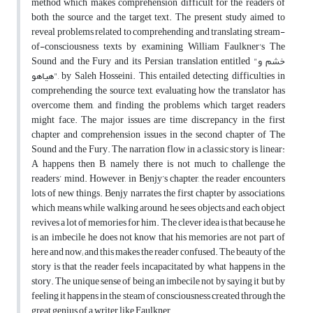
method which makes comprehension difficult for the readers of
both the source and the target text. The present study aimed to
reveal problems related to comprehending and translating stream-
of-consciousness texts by examining William Faulkner's The
Sound and the Fury and its Persian translation entitled "خشم و
هیاهو", by Saleh Hosseini. This entailed detecting difficulties in
comprehending the source text, evaluating how the translator has
overcome them, and finding the problems which target readers
might face. The major issues are time discrepancy in the first
chapter and comprehension issues in the second chapter of The
Sound and the Fury. The narration flow in a classic story is linear:
A happens then B, namely there is not much to challenge the
readers’ mind. However, in Benjy’s chapter, the reader encounters
lots of new things. Benjy narrates the first chapter by associations,
which means while walking around, he sees objects and each object
revives a lot of memories for him. The clever idea is that because he
is an imbecile, he does not know that his memories are not part of
here and now; and this makes the reader confused. The beauty of the
story is that the reader feels incapacitated by what happens in the
story. The unique sense of being an imbecile not by saying it but by
feeling it happens in the steam of consciousness created through the
great genius of a writer like Faulkner.