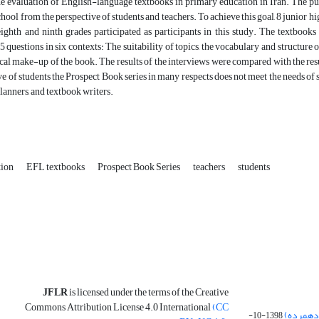
e evaluation of English-language textbooks in primary education in Iran. The pur
chool from the perspective of students and teachers. To achieve this goal, 8 junior h
eighth and ninth grades participated as participants in this study. The textbook
 questions in six contexts: The suitability of topics, the vocabulary and structure of
cal make-up of the book. The results of the interviews were compared with the result
ve of students the Prospect Book series in many respects does not meet the needs of st
lanners, and textbook writers.
tion
EFL textbooks
Prospect Book Series
teachers
students
JFLR
is licensed under the terms of the Creative
Commons Attribution License 4.0 International
(CC
 دهمرده)
1398-10-