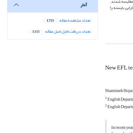
ا مقایسه شدند.
آمار
رآورده نکرده و کارایی بایسته را
تعداد مشاهده مقاله
1,755
تعداد دریافت فایل اصل مقاله
1,111
New EFL tex
Shamimeh Hoja
1
English Departm
2
English Departm
In recent yea