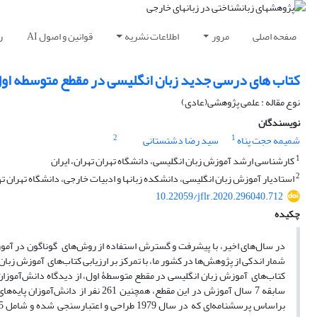
صفحه اصلی
مرور
اطلاعات نشریه
قوانین و اصول AI
ر
کتاب های درسی جدید زبان انگلیسی در مقطع متوسطه اول
نوع مقاله : علمی پژوهشی(عادی)
نویسندگان
2
1
شمیمه حجت پناه
سید رضا دشتستانی
1
کارشناسی ارشد آموزش زبان انگلیسی، دانشگاه تهران تهران، ایران
2
استادیار آموزش زبان انگلیسی، دانشکده زبانها و ادبیات خارجی، دانشگاه تهران تهر
10.22059/jflr.2020.296040.712
چکیده
در سال‌های اخیر، با پیشرفت و گسترش استفاده از روش‌های گوناگون در آموزش ز
سابقه 7 سال آموزش در این مقطع، همچ