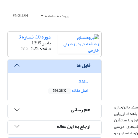
ورود به سامانه
ENGLISH
دوره 10، شماره 3
پاییز 1399
صفحه
512-525
فایل ها
XML
اصل مقاله
796.28 K
ت. بااین‌حال،
هم رسانی
Pros) صورت گرفته است. پژوهش حاضر، باهدف ارزیابی
جام این هدف، 8 نفر از معلمان دورة متوسطه اول، با میانگین
ارجاع به این مقاله
دند. کتاب‌های درسی
ها، تمرین‌ها، تصاویر، و