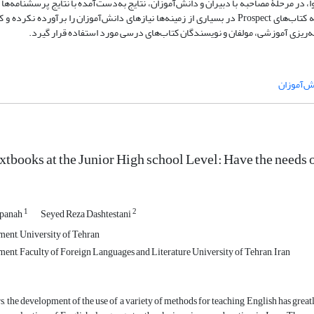
 در مرحلۀ مصاحبه با دبیران و دانش‌آموزان، نتایج به‌‌دست‌آمده با نتایج پرسشنامه‌ه
سرانجام، نتایج این مطالعه نشان‌داد که از منظر دانش‌آموزان و دبیران، مجموعه کتاب‌‌های Prospect در بسیاری از زمینه‌ها نیازهای دانش‌آموزان را ب
مه‌ریزی آموزشی، مولفان و نویسندگان کتاب‌های درسی مورد استفاده قرار گیرد.
ش‌آموزان
tbooks at the Junior High school Level: Have the needs o
1
2
tpanah
Seyed Reza Dashtestani
ent, University of Tehran
ent, Faculty of Foreign Languages and Literature University of Tehran, Iran
rs, the development of the use of a variety of methods for teaching English has gre