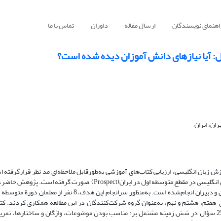
اهنمای نویسندگان
ارسال مقاله
داوران
تماس با ما
: آیا نیازهای دانش آموزان دیده شده است؟
ان، ایران
بان انگلیسی، ارزیابی کتاب‌های آموزشی به‌‌طورقابل‌ ملاحظه‌ای مد نظر قرارگرفته اس
شمار اندکی از پژوهش‌ها در کشور ما، با تمرکز بر ارزیابی کتاب‌های آموزش زبان انگلیسی در مقطع متوسطه اول در ایران(pect
کتاب‌های آموزش زبان انگلیسی در مقطع متوسطۀ اول، از دیدگاه دانش‌آموزان و دبیران انجام‌شده است. به‌‌منظور سران
نین 261 نفر از دانش‌آموزان پایه‌های هفتم، هشتم و نهم، به‌‌عنوان گروه شرکت‌کنندگان در این مطالعه همکاری کر
براساس پرسشنامه‌ای که در سال 1979 طراحی و اعتبار‌سنجی شده و شامل 25 سؤال در شش زمینه مشتمل بر: مناسب بودن موضوعات، واژگان و ساختار