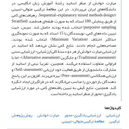
مهارت خوانش از منظر اساتید رشتة آموزش زبان انگلیسی در
دانشگاه‌های ایران می‌پردازد. در این مطالعة ترکیبی متوالی-تبیینی
((Sequential-explanatory mixed methods design، رهیافت‌های کمی
از طریق پیمایش 180 استاد که به صورت طبقه‌ای هدفمند (Stratified
purposive sampling) انتخاب شده بودند حاصل شد. سپس، جهت
تبیین داده‌های کمی، نویسندگان با 15 استاد که به صورت نمونه‌گیری
حداکثر اختلاف (Maximum Variation) انتخاب شده بودند،
مصاحبه‌هایی انجام دادند. نتایج کمی نشان می‌دهد که اساتید در
ارزشیابی مهارت خوانش از هر دو دستة کلی ارزشیابی- ارزشیابی سنتی
(Traditional assessment) و جایگزین (Alternative assessment)- اما با
فراوانی متفاوت استفاده می‌کنند. همچنین، تقریباً نیمی از اساتید از
مشارکت دانشجویان از طریق فعالیت خود ارزیابی (Self-assessment) و
ارزیابی همکلاسی (Peer-assessment) بهره می‌برند. افزون بر این، پاسخ
دهندگان بازخوردی را مناسب می‌انگارند که در فراگیران ایجاد انگیزه
کند. همچنین، نتایج کیفی به تبیین یافته‌های کمی در مورد ارزشیابی
یادگیری-محور از منظر اساتید پرداخته است.
کلیدواژه‌ها
ارزشیابی
ارزشیابی یادگیری-محور
مهارت خوانش
روش پژوهش
ترکیبی
مطالعة ترکیبی متوالی-تبیینی