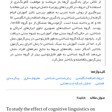
از تلاش برای یادگیری آن‌ها باز می‌مانند و موفقیت کم‌رنگ‌تری از
استفاده آن حروف در کاربردهای روزمره حاصل می‌شود. در این مقاله با
بهره‌گیری از روش شبه تجربی به منظور بررسی تاثیر آموزش الهام
گرفته از زبانشناسی شناختی بر یادگیری حروف اضافه زبان انگلیسی in،
on و at پرداخته شده است. آزمودنی‌ها متشکل از دو گروه (n=44)،
بودند. گروه شناختی اسلایدهای تصویری حاوی ابزارهای ادراکی و
شناختی، در حالی که گروه سنتی مواد آموزشی به شیوه سنتی دریافت
کرد. با وجود اینکه گروه شناختی به طور قابل‌توجهی در پس‌آزمون عمل
کرد، اما اثر مثبت آموزش به سبک شناختی تا زمان اجرای پس‌آزمون
باتاخیر آشکار نشد. یافته‌های مربوط به نتایج نمره‌های افراد نشان
می‌دهد که گروه شناختی به طور قابل‌توجهی بهتر از گروه سنتی در
پس‌آزمون بلافاصله و باتاخیر عمل کرد.
کلیدواژه‌ها
حروف اضافه انگلیسی
زبان‌شناسی شناختی
مفهوم سازی
پیکربندی
فضایی
تحلیل‌ شبکه چندمعنایی
عنوان مقاله
English
To study the effect of cognitive linguistics on