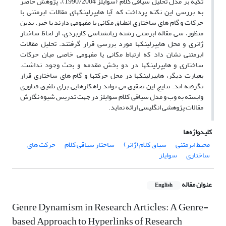
تکیه بر مدل تحلیل سیاقی کلام (سوایلز 1990/2004)، پژوهش حاضر
به بررسی این نکته پرداخت که آیا هایپرلینکهای مقالات ابرمتنی با
حرکات و گام های ساختاری انطباق مکانی یا مفهومی دارند یا خیر. بدین
منظور، سی مقاله ابرمتنی رشته زبانشناسی کاربردی، از لحاظ ساختار
ژانری و محل هایپرلینکها مورد بررسی قرار گرفتند. تحلیل مقالات
ابرمتنی نشان داد که ارتباط مکانی یا مفهومی خاصی میان حرکات
ساختاری و هایپرلینکها در دو بخش مقدمه و بحث وجود نداشت.
بعبارت دیگر، هایپرلینکها در محل حرکتها و گام های ساختاری قرار
نگرفته اند. نتایج این تحقیق می تواند راهکارهایی برای تلفیق فناوری
وابسته به وب و مدل سیاقی کلام سوایلز در جهت تدریس شیوه نگارش
مقالات پژوهشی انگلیسی ارائه نماید.
کلیدواژه‌ها
محیط ابرمتنی
سیاق کلام (ژانر)
ساختار سیاقی کلام
حرکت های
ساختاری
سوایلز
عنوان مقاله
English
Genre Dynamism in Research Articles: A Genre-
based Approach to Hyperlinks of Research