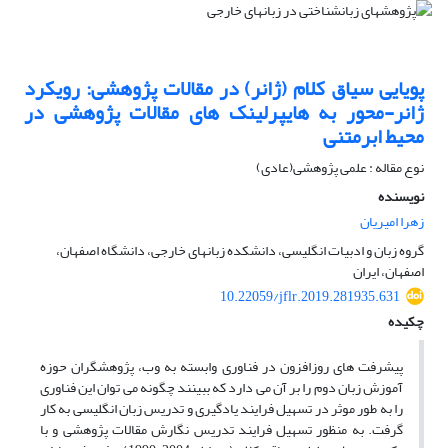
پویایی سیاق کلام (ژانر) در مقالات پژوهشی: رویکرد
ژانر-محور به هایپرلینک های مقالات پژوهشی در
محیط ابرمتنی
نوع مقاله : علمی پژوهشی(عادی)
نویسنده
زهرا امیریان
گروه زبان و ادبیات انگلیسی، دانشکده زبانهای خارجی، دانشگاه اصفهان،
اصفهان، ایران
10.22059/jflr.2019.281935.631
چکیده
پیشرفت های روزافزون در فناوری وابسته به وب، پژوهشگران حوزه
آموزش زبان دوم را بر آن می دارد که ببینند چگونه می توان این فناوری
را به طور موثر در تسهیل فرایند یادگیری و تدریس زبان انگلیسی به کار
گرفت. به منظور تسهیل فرایند تدریس نگارش مقالات پژوهشی و با