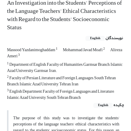
An Investigation into the Students’ Perceptions of
the Language Teachers’ Ethical Characteristics
with Regard to the Students’ Socioeconomic
Status
نویسندگان
English
1
2
Massood Yazdanimoghaddam
Mohammad Javad Moafi
Alireza
3
Ameri
1
Department of English, Faculty of Humanities, Garmsar Branch, Islamic
Azad University, Garmsar, Iran.
2
Faculty of Persian Literature and Foreign Languages, South Tehran
Branch, Islamic Azad University, Tehran, Iran
3
English Department, Faculty of Foreign Languages and Literature,
Islamic Azad University, South Tehran Branch
چکیده
English
The purpose of this study was to investigate the students’
perceptions of the language teachers’ ethical characteristics with
regard to the students’ socioeconomic status. For this reason, an