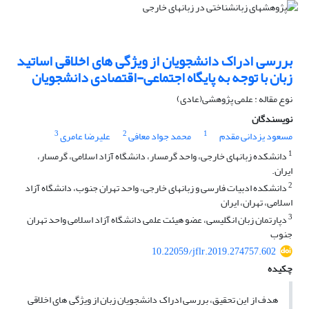
بررسی ادراک دانشجویان از ویژگی های اخلاقی اساتید
زبان با توجه به پایگاه اجتماعی-اقتصادی دانشجویان
نوع مقاله : علمی پژوهشی(عادی)
نویسندگان
3
2
1
مسعود یزدانی مقدم
محمد جواد معافی
علیرضا عامری
1
دانشکده زبانهای خارجی، واحد گرمسار، دانشگاه آزاد اسلامی، گرمسار،
ایران.
2
دانشکده ادبیات فارسی و زبانهای خارجی، واحد تهران جنوب، دانشگاه آزاد
اسلامی، تهران، ایران
3
دپارتمان زبان انگلیسی، عضو هیئت علمی دانشگاه آزاد اسلامی واحد تهران
جنوب
10.22059/jflr.2019.274757.602
چکیده
هدف از این تحقیق، بررسی ادراک دانشجویان زبان از ویژگی های اخلاقی