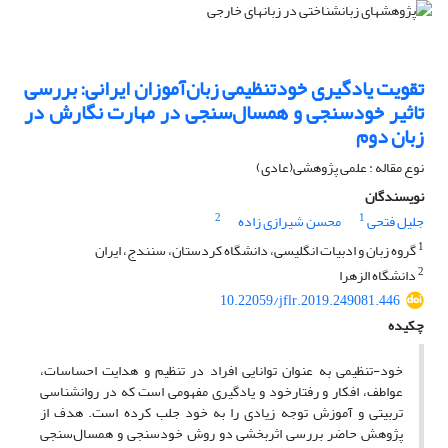
تقویت یادگیری خودتنظیمی زبان‌آموزان ایرانی: بررسی
تاثیر خودسنجی و همسال‌سنجی در مهارت نگارش در
زبان دوم
نوع مقاله : علمی پژوهشی(عادی)
نویسندگان
2
1
جلیل فتحی
محسن شیرازی زاده
1
گروه زبان و ادبیات انگلیسی، دانشگاه کردستان، سنندج، ایران
2
دانشگاه الزهرا
10.22059/jflr.2019.249081.446
چکیده
خود-تنظیمی به عنوان توانایی افراد در تنظیم و هدایت احساسات،
عواطف، افکار و رفتارخود و یادگیری مفهومی است که در روانشناسی
تربیتی و آموزش توجه زیادی را به خود جلب کرده است. هدف از
پژوهش حاضر بررسی اثربخشی دو روش خودسنجی و همسال‌سنجی