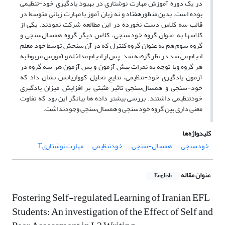
در یک دوره آموزش مهارت نوشتاری در بهبود یادگیری خود-تنظیمی
بوده است. بدین منظورهفتاد و نه زبان آموز با مهارت زبانی متوسط در
قالب سه کلاس دست نخورده در این مطالعه شرکت نمودند. یکی از
کلاسها به عنوان گروه خودسنجی، کلاس دیگر گروه همسال‌سنجی و
گروه سوم هم به عنوان گروه کنترل که در آن سنجش توسط خود معلم
انجام می شد در نظر گرفته شد. پس از انجام مداخله و آموزش مربوط به
هر گروه وبا توجه به نمرات پیش آزمون و پس آزمون هر سه گروه در
آزمون یادگیری خود-تنظیمی، نتایج تحلیل کوواریانس نشان داد که
خود-سنجی و همسال‌سنجی تاثیر مثبتی بر افزایش میزان یادگیری
خودتنظیمی داشتند. بررسی بیشتر داده ها بیانگر این بود که تفاوت
معنی داری بین گروه خودسنجی و همسال‌سنجی وجودنداشت.
کلیدواژه‌ها
خودسنجی
همسال-سنجی
خودتنظیمی
مهارت نوشتاریT
عنوان مقاله
English
Fostering Self-regulated Learning of Iranian EFL
Students: An investigation of the Effect of Self and