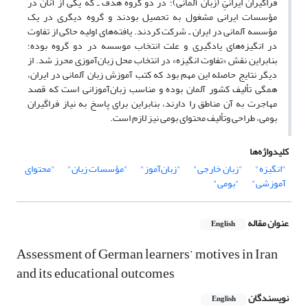
فراگیران ایرانیََِِ (زبان آلمانی)؛ در دو گروه هدف ـ که یکی از آنان در
مؤسسات ایرانی مشغول به تحصیل بودند و گروه دیگری در یک
مؤسسه آلمانی در ایران ـ شرکت کردند. یافته‌های اولیه حاکی از تفاوت
در انگیزه‌های یادگیری و علت انتخاب موسسه در دو گروه بوده؛
بنابراین نقش «تفاوت‌ انگیزه» در انتخاب محل زبان‌آموزی محرز شد. از
دیگر نتایج حاصله این مهم بود که کتب آموزش زبان آلمانی در ایران،
همگی تألیف کشور آلمان بوده و مناسب زبان‌آموزانی است که قصد
مهاجرت به آن مناطق را دارند، بنابراین برای پاسخ به نیاز فراگیران
بومی، طراحی وتألیف محتوای بومی نیز لازم است.
کلیدواژه‌ها
"انگیزه"
"زبان خارجی"
"زبان‌آموز"
"مؤسسات زبان"
"محتوای
آموزشی"
"بومی"
عنوان مقاله
English
Assessment of German learners’ motives in Iran
and its educational outcomes
نویسندگان
English