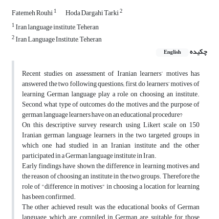
1
2
Fatemeh Rouhi
Hoda Dargahi Tarki
1
Iran language institute, Teheran
2
Iran Language Institute, Teheran
چکیده
English
Recent studies on assessment of Iranian learners’ motives has
answered the two following questions; first, do learners’ motives of
learning German language play a role on choosing an institute.
Second, what type of outcomes do the motives and the purpose of
german language learners have on an educational procedure?
On this descriptive survey research using Likert scale on 150
Iranian german language learners in the two targeted groups in
which one had studied in an Iranian institute and the other
participated in a German language institute in Iran.
Early findings have shown the difference in learning motives and
the reason of choosing an institute in the two groups. Therefore the
role of "difference in motives" in choosing a location for learning
has been confirmed.
The other achieved result was the educational books of German
language, which are compiled in German are suitable for those