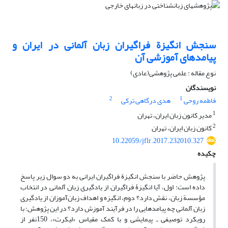
سنجش انگیزة فراگیران زبان‌ آلمانی در ایران و
پیامدهای آموزشی آن
نوع مقاله : علمی پژوهشی(عادی)
نویسندگان
2
1
فاطمه روحی
هدی درگاهی ترکی
1
مدیر کانون زبان ایران، تهران
2
کانون زبان ایران، تهران
10.22059/jflr.2017.232010.327
چکیده
پژوهش حاضر با سنجش انگیزة فراگیران ایرانی به دو سوال زیر پاسخ
داده است: اول، آیا انگیزۀ فراگیران از یادگیری زبان آلمانی در انتخاب
مؤسسة زبان، نقش دارد؟ دوم، انگیزه و اهداف زبان‌آموزان از یادگیری
زبان آلمانی چه پیامدهایی را در فرآیند آموزش دارد؟ در این پژوهش؛ با
رویکرد توصیفی ـ پیمایشی و با کمک مقیاس «لیکرت»، 150نفر از