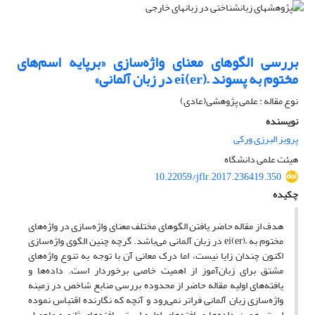
بررسی الگوهای معنای واژه‌سازی «برپایه اسم‌های
مختوم به پسوند –(er)ei در زبان آلمانی»
نوع مقاله : علمی پژوهشی(عادی)
نویسنده
پرویز البرزی ورکی
هیئت علمی دانشگاه
10.22059/jflr.2017.236419.350
چکیده
هدف از مقاله حاضر یافتن الگوهای مختلف معنای واژه‌سازی در واژه‌های
مختوم به –(er)ei در زبان آلمانی می‌باشد. گرچه چنین الگوی واژه‌سازی
اکنون چندان زایا نیست، اما درک معانی آن با توجه به تنوع واژه‌های
مشتق برای زبان‌آموز از اهمیت خاصی برخوردار است. داده‌ها و
یافته‌های اولیه مقاله حاضر از محدوده بررسی منابع شاخص در زمینه
واژه‌سازی زبان آلمانی فراتر نمی‌رود و آنچه که نگارنده اقتباس نموده
است، همین داده‌ها و یافته‌های اولیه است. یافته‌های ثانویه ماحصل