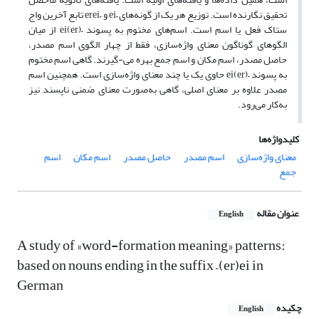
تحقیق نگارنده است. توزیع هر یک از گونه‌های –ei و –erei تابع آخرین واج
ستاک فعل یا اسم است. اسم‌های‌ مختوم به پسوند –(er)ei از میان
الگوهای گوناگون معنای واژه‌سازی، فقط از چهار الگوی اسم مصدر،
حاصل مصدر، اسم مکان و اسم جمع بهره می-گیرند. گاهی اسم‌ مختوم
به پسوند –(er)ei حاوی یک یا چند معنای واژه‌سازی است. همچنین اسم
مصدر علاوه بر معنای اصلی، گاهی به‌صورت معنای ضمنی ناپسند نیز
به‌کار می‌رود.
کلیدواژه‌ها
معنای واژه‌سازی
اسم مصدر
حاصل مصدر
اسم مکان
اسم
جمع
عنوان مقاله
English
A study of «word-formation meaning» patterns:
based on nouns ending in the suffix –(er)ei in
German
چکیده
English