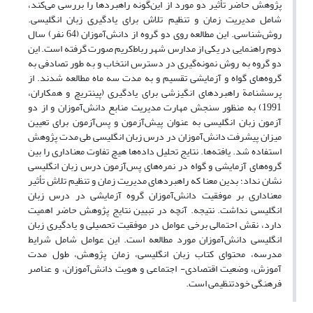
پژوهش حاضر تأثیر دو مورد از این‌گونه راهبردها را بررسی می‌کند،
شامل مدیریت زمان و تنظیم تلاش برای یادگیری زبان انگلیسی.
روش‌شناسی. این مطالعه روی دو گروه از دانش‌آموزان (64 نفر) سال
دوم راهنمایی در یکی از مدارس شهر رباط‌کریم صورت گرفته است. این
دو گروه به روش نمونه‌گیری در دسترس انتخاب و به طور تصادفی به
گروه‌های گواه و آزمایشی تقسیم و به مدت سه ماه مطالعه شدند. از
پرسشنامة راهبردهای انگیزشی برای یادگیری (پینتریچ و همکاران،
1991) به منظور سنجش مهارت مدیریت منابع دانش‌آموزان و از دو
آزمون زبان انگلیسی به عنوان پیش‌آزمون و پس‌آزمون برای تعیین
میزان پیشرفت دانش‌آموزان در درس زبان انگلیسی طی مدت پژوهش
استفاده شد. یافته‌ها. نتایج تحلیل داده‌ها هیچ تفاوت معناداری را بین
گروه‌های آزمایشی و گواه در نمره‌های پس‌آزمون درس زبان انگلیسی
نشان نداد؛ بدین معنا که راهبردهای مدیریت زمان و تنظیم تلاش تأثیر
معناداری بر موفقیت دانش‌آموزان گروه آزمایشی در درس زبان
انگلیسی نداشت. نتیجه. آنچه در تبیین نتایج پژوهش حاضر اهمیت
دارد، نقش احتمالی برخی عوامل در موفقیت تحصیلی و یادگیری زبان
انگلیسی دانش‌آموزان مورد مطالعه است. این عوامل شامل شرایط
مدرسه، محتوای کتاب زبان انگلیسی، زمان پژوهش، طول مدت
آموزش، وضعیت اقتصادی- اجتماعی و هویت دانش‌آموزان، و عناصر
فرهنگی خودتنظیمی است.