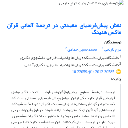
نقش پیش‌فرضهای عقیدتی در ترجمة آلمانی قرآن
ماکس هنینگ
نویسندگان
2
1
فرح نارنجی
محمدحسین حدادی
1
دانشگاه تهران، دانشکده زبان ها و ادبیات خارجی، دانشجوی دکتری
2
دانشگاه تهران، دانشکده زبان ها و ادبیات خارجی، دکترای آلمانی
10.22059/jflr.2012.30585
چکیده
ترجمه درهمة سطوح زبانی(واژگان،نحو،آوا، ...)تحت تأثیرعوامل
فرازبانی قرار دارد.یکی ازاین عوامل،پیش فرضهای عقیدتی است که
ذهنیت رادرگزینش معادل‌های زبان مقصدحاکم کرده وباعث میشودکه
ترجمه‌های گوناگون ازیک متن واحد ارائه شوند.درطول قرن‌ها، برخی
اشخاص ونهادها عقاید خاص خود را به منظور ایجاد تأثیرات مشخص و
مورد نظر در ترجمه اعمال کرده‌اند. این مقاله قصد دارد تا با بررسی
ترجمة قرآن ماکس هنینگ که یکی از مهمترین ترجمه‌های قرن بیستم