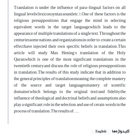
Translation is under the influence of para-lingual factors on all
lingual levels(lexicon,syntax,sound,etc.).One of these factors is the
religious presuppositions that engage the mind in selecting
equivalent words in the target language,which leads to the
appearance of multiple translations of a single text.Throughout the
centuries,some nations and organizations,in order to create a certain
effect,have injected their own specific beliefs in translation.This
article will study Max Hening's translation of the Holy
Quran,which is one of the most significant translations in the
twentieth century,and discuss the role of religious presuppositions
in translation.The results of this study indicate that in addition to
the general principles of translation,meaning the complete mastery
of the source and target languages,mastery of scentific
domains(which belongs to the original text),and fidelity,the
influence of theological and doctrinal beliefs and assumptions also
play a significant role in the selection and use of cerain words in the
process of translation.The results of ....
کلیدواژه‌ها
English