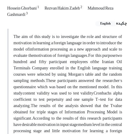
1
2
Hossein Ghorbani
Rezvan Hakim Zadeh
Mahmoud Reza
3
Gashmardi
چکیده
English
The aim of this study is to investigate the role and structure of
motivation in learning a foreign language in order to introduce the
model ofinformation processing as a new approach and scale to
evaluate themotivation of foreign languages.For this purpose,two
hundred and fifty participant employees ofthe Iranian Oil
Terminals Company enrolled in the English language training
courses were selected by using Morgan's table and the random
sampling methods.These participants answered the researcher's
questionnaire, which was based on the mentioned model. In this
study,content validity was used to test validity,Cronbachs alpha
coefficient to test perpetuity and one sample T-test for data
analyzing.The results of the analysis showed that the Tvalue
obtained for triple stages of Information Processing Model is
significant.According to the results of this research participants
have desirable motivation in input stage,medium level in the central
processing stage and little motivation for learning a foreign