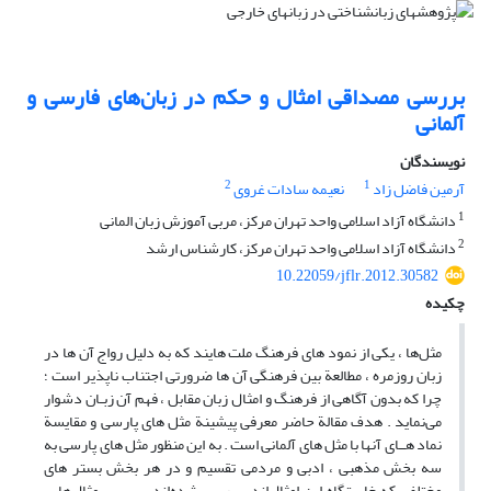
بررسی مصداقی امثال و حکم در زبان‌های فارسی و
آلمانی
نویسندگان
2
1
آرمین فاضل زاد
نعیمه سادات غروی
1
دانشگاه آزاد اسلامی واحد تهران مرکز، مربی آموزش زبان المانی
2
دانشگاه آزاد اسلامی واحد تهران مرکز، کارشناس ارشد
10.22059/jflr.2012.30582
چکیده
مثل‌ها ، یکی از نمود های فرهنگ ملت‌ هایند که به دلیل رواج آن ها در
زبان روزمره ، مطالعة بین فرهنگی آن ها ضرورتی اجتناب ‌ناپذیر است ؛
چرا که بدون آگاهی از فرهنگ و امثال زبان مقابل ، فهم آن زبـان دشوار
می‌نماید . هدف مقالة حاضر معرفی پیشینة مثل‌ های پارسی و مقایسة
نماد هــای آنها با مثل‌ های آلمانی است . به این منظور مثل ‌های پارسی به
سه بخش مذهبی ، ادبی و مردمی تقسیم و در هر بخش بستر های
مختلفی که خاستگاه این امثال‌اند، بررسی شده‌اند. سپس، مثال‌هایی