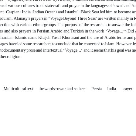
on of various cultures, trade, statecraft, and prayer in the languages ​​of "own" and
nt (Caspian), India (Indian Ocean), and Istanbul (Black Sea) led him to become acq
duism. Afanasy's prayers in "Voyage Beyond Three Seas" are written mainly in Russ
ection with various ethnic groups. The purpose of the research is to answer the f
s, and also prayers in Persian, Arabic, and Turkish in the work "Voyage..."? Did
e Iranian-Islamic name Khajeh Yusuf Khorasani and the use of Arabic terms and ph
ages, have led some researchers to conclude that he converted to Islam. However, by 
autodocumentary prose and intertextual "Voyage..." and it seems that his goal was mo
her religion.
Multicultural text
the words "own" and "other"
Persia
India
prayer