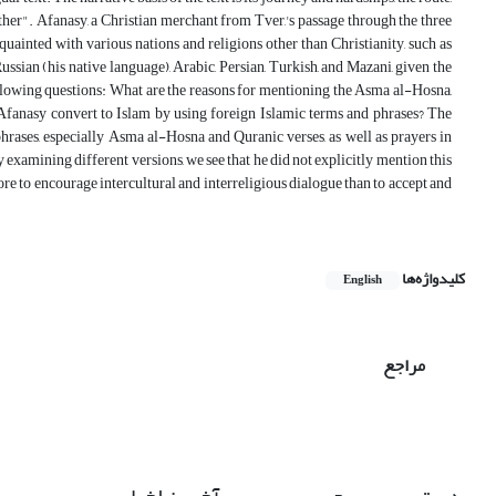
 "other". Afanasy, a Christian merchant from Tver,'s passage through the three
uainted with various nations and religions other than Christianity, such as
ian (his native language), Arabic, Persian, Turkish, and Mazani, given the
ollowing questions: What are the reasons for mentioning the Asma al-Hosna,
 Afanasy convert to Islam by using foreign Islamic terms and phrases? The
rases, especially Asma al-Hosna and Quranic verses, as well as prayers in
examining different versions, we see that he did not explicitly mention this
re to encourage intercultural and interreligious dialogue than to accept and
کلیدواژه‌ها
English
مراجع