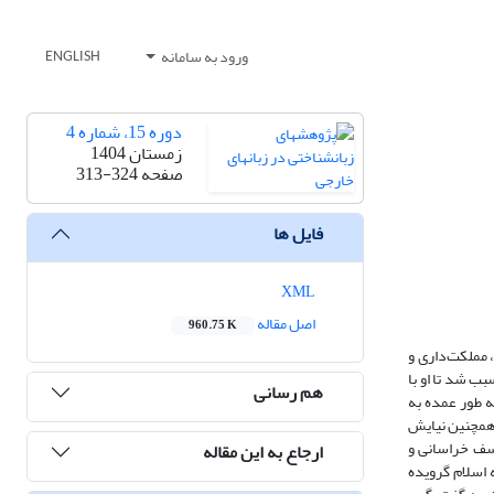
ورود به سامانه
ENGLISH
دوره 15، شماره 4
زمستان 1404
صفحه
313-324
فایل ها
XML
اصل مقاله
960.75 K
 مملکت‌داری و
بب شد تا او با
هم رسانی
ه ‌طور عمده به
 همچنین نیایش
وسف خراسانی و
ارجاع به این مقاله
 اسلام گرویده