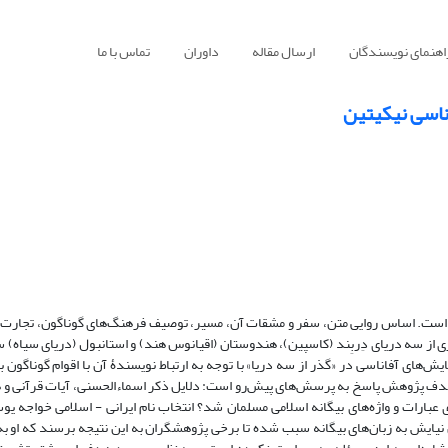
اهنمای نویسندگان
ارسال مقاله
داوران
تماس با ما
اناسی نیکیتین
نه است. اساس روایی متن، سفر و مشقات آن، مسیر، توصیف فرهنگ‌های گوناگون، تجارت،
ی از سه دریای دِربِند (کاسپین)، هندوستان (اقیانوس هند) و استانبول (دریای سیاه) س
یش‌های آفاناسی در «گذر از سه دریا» با توجه به ارتباط نویسندۀ آن با اقوام گوناگون ب
 هدف پژوهش پاسخ به پرسش‌های پیش‌رو است: دلایل ذکر اسماءالحسنی، آیات قرآنی و
ری عبارات و واژه‌های بیگانه اسلامی مسلمان شد؟ انتخاب نام ایرانی - اسلامی خواجه ی
ن نیایش به زبان‌های بیگانه سبب شده تا برخی پژوهشگران به این نتیجه برسند که او به