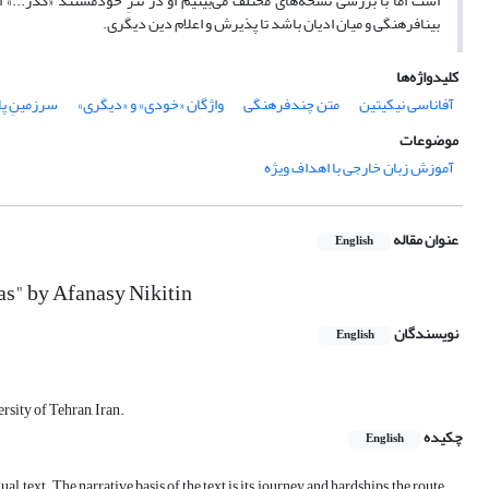
است اما با بررسی نسخه‌های مختلف می‌بینیم او در نثرِ خودمستند «گذر...»
بینافرهنگی و میان ادیان باشد تا پذیرش و اعلام دین دیگری.
کلیدواژه‌ها
آفاناسی نیکیتین
متن چندفرهنگی
واژگان «خودی» و «دیگری»
سرزمینِ‌ 
موضوعات
آموزش زبان خارجی با اهداف ویژه
عنوان مقاله
English
as" by Afanasy Nikitin
نویسندگان
English
sity of Tehran, Iran.
چکیده
English
ext. The narrative basis of the text is its journey and hardships, the route,