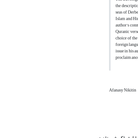
the descripti
seas of Derbe
Islam and Hin
author's conn
Quranic verse
choice of th
foreign langu
issue in his 
proclaim anot
Afanasy Nikitin