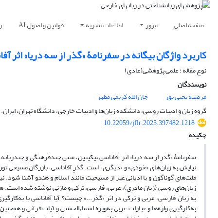
صفحه اصلی
مرور
اطلاعات نشریه
قوانین و اصول AI
ر
کاربرد واژگان بیگانه در سفرنامۀ «گذر از سه دریا» اثر آف
نوع مقاله : علمی پژوهشی(عادی)
نویسندگان
مرضیه یجیی پور
جان الله کریمی مطهر
گروه زبان و ادبیات روسی، دانشکده زبان‌ها و ادبیات خارجی، دانشگاه تهران، ایران.
10.22059/jflr.2025.397482.1218
چکیده
سفرنامۀ «گذر از سه دریا» اثر آفاناسی نیکیتین، متنی چندفرهنگی و چندزبا
نیایش به زبان‌های «خودی» و «دیگری» است. گذرِ آفاناسی، بازرگان مسیحی تِوِر
ملت‌های گوناگون و با ادیانی غیر از مسیحیت مانند اسلام و هندو آشنا شود. نیا
زبان‌های روسی (زبان مادری)، عربی، فارسی، ترکی و مازنی نوشته شده است.
به زبان فارسی، عربی و ترکی در اثر «گذر...» چیست؟ آیا آفاناسی با به‌کارگی
به‌کارگیری واژه‌ها و عبارات عربی به‌ویژه اسماءالحسنی و آیات قرآنی و همچنی