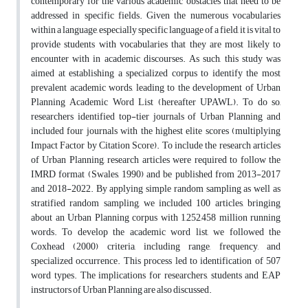
contemporary for the various academic obstacles that need to be
addressed in specific fields. Given the numerous vocabularies
within a language, especially specific language of a field, it is vital to
provide students with vocabularies that they are most likely to
encounter with in academic discourses. As such, this study was
aimed at establishing a specialized corpus to identify the most
prevalent academic words, leading to the development of Urban
Planning Academic Word List (hereafter UPAWL). To do so,
researchers identified top-tier journals of Urban Planning and
included four journals with the highest elite scores (multiplying
Impact Factor by Citation Score). To include the research articles
of Urban Planning, research articles were required to follow the
IMRD format (Swales, 1990) and be published from 2013-2017
and 2018-2022. By applying simple random sampling as well as
stratified random sampling, we included 100 articles, bringing
about an Urban Planning corpus with 1,252,458 million running
words. To develop the academic word list, we followed the
Coxhead (2000) criteria, including range, frequency, and
specialized occurrence. This process led to identification of 507
word types. The implications for researchers, students and EAP
instructors of Urban Planning are also discussed.