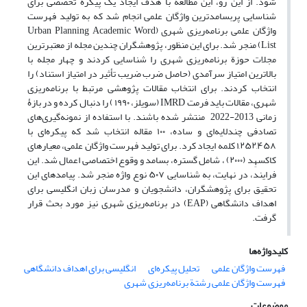
شود. از این رو، این مطالعه با هدف ایجاد یک پیکرة تخصصی برای
شناسایی پربسامدترین واژگان علمی انجام شد که به تولید فهرست
واژگان علمی برنامه‌ریزی شهری (Urban Planning Academic Word
List) منجر شد. برای این منظور، پژوهشگران چندین مجله از معتبرترین
مجلات حوزة برنامه‌ریزی شهری را شناسایی کردند و چهار مجله با
بالاترین امتیاز سرآمدی (حاصل ضرب ضریب تأثیر در امتیاز استناد) را
انتخاب کردند. برای انتخاب مقالات پژوهشی مرتبط با برنامه‌ریزی
شهری، مقالات باید فرمت IMRD (سویلز، ۱۹۹۰ ) را دنبال کرده و در بازۀ
زمانی 2013-2022 منتشر شده باشند. با استفاده از نمونه‌گیری‌های
تصادفی چندلایه‌ای و ساده، ۱۰۰ مقاله انتخاب شد که پیکره‌ای با
۱,۲۵۲,۴۵۸ کلمه ایجاد کرد. برای تولید فهرست واژگان علمی، معیارهای
کاکسهِد (۲۰۰۰) ، شامل گستره، بسامد و وقوع اختصاصی اعمال شد. این
فرایند، در نهایت، به شناسایی ۵۰۷ نوع واژه منجر شد. پیامدهای این
تحقیق برای پژوهشگران، دانشجویان و مدرسان زبان انگلیسی برای
اهداف دانشگاهی (EAP) در برنامه‌ریزی شهری نیز مورد بحث قرار
گرفت.
کلیدواژه‌ها
فهرست واژگان علمی
تحلیل پیکره‌ای
انگلیسی برای اهداف دانشگاهی
فهرست واژگان علمی رشتة برنامه‌ریزی شهری
موضوعات