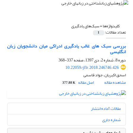
کلیدواژه‌ها =
سبک‌های یادگیری
تعداد مقالات:
1
بررسی سبک های غالب یادگیری ادراکی میان دانشجویان زبان
انگلیسی
دوره 8، شماره 2، دی 1397، صفحه
337-368
10.22059/jflr.2018.246746.426
اسحق اکبریان، جواد قاسمی
مشاهده مقاله
اصل مقاله
377.88 K
مقالات آماده انتشار
شماره جاری
شماره‌های پیشین نشریه