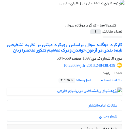
کلیدواژه‌ها =
کارگرد دوگانه سوال
تعداد مقالات:
1
کارکرد دوگانه سوال براساس رویکرد مبتنی بر نظریه تشخیصی
طبقه بندی در آزمون خواندن ودرک مفاهیم کنکور منحصرا زبان
دوره 8، شماره 2، دی 1397، صفحه
559-584
10.22059/jflr.2018.248438.439
حمدا... راوند
مشاهده مقاله
اصل مقاله
319.26 K
مقالات آماده انتشار
شماره جاری
شماره‌های پیشین نشریه