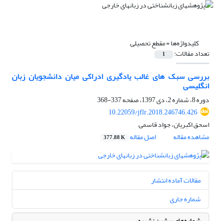
کلیدواژه‌ها =
مقطع تحصیلی
تعداد مقالات:
1
بررسی سبک های غالب یادگیری ادراکی میان دانشجویان زبان
انگلیسی
دوره 8، شماره 2، دی 1397، صفحه
337-368
10.22059/jflr.2018.246746.426
اسحق اکبریان، جواد قاسمی
مشاهده مقاله
اصل مقاله
377.88 K
مقالات آماده انتشار
شماره جاری
شماره‌های پیشین نشریه