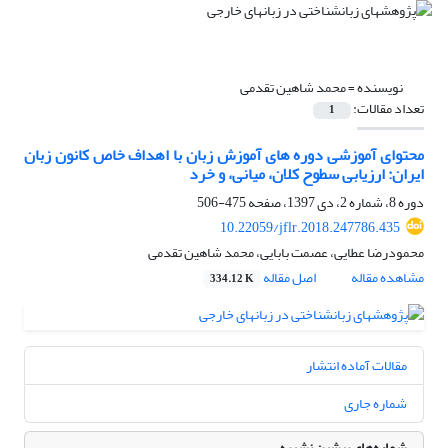
نویسنده =
محمد شاهین تقدمی
تعداد مقالات:
1
محتوای آموزشی دوره های آموزش زبان با اهداف خاص کانون زبان
ایران: ارزیابی سطوح کلان، میانی، و خرد
دوره 8، شماره 2، دی 1397، صفحه
475-506
10.22059/jflr.2018.247786.435
محمودرضا عطایی، عصمت بابایی، محمد شاهین تقدمی
مشاهده مقاله
اصل مقاله
334.12 K
مقالات آماده انتشار
شماره جاری
شماره‌های پیشین نشریه