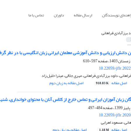
اهنمای نویسندگان
ارسال مقاله
داوران
تماس با ما
د برزآبادی فراهانی
 دانش ارزیابی و دانش آموزشی معلمان ایرانی زبان انگلیسی با در نظر گ
597-610
10.22059/jflr.202
راهانی، داود برزآبادی فراهانی، مهری جلالی، میترا خلیل زاد
اصل مقاله
اصل مقاله به زبان دوم
918.83 K
ان زبان آموزان ایرانی و تماس خارج از کلاس آنان با محتوای خوانداری، شن
484-497
10.22059/jflr.202
هانی، مسعود اهرابی
اصل مقاله
اصل مقاله به زبان دوم
1.18 M