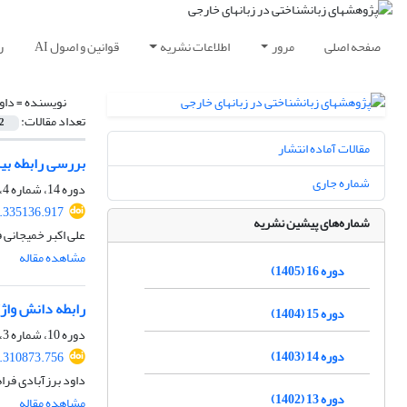
صفحه اصلی
مرور
اطلاعات نشریه
قوانین و اصول AI
ر
نویسنده =
داو
تعداد مقالات:
2
مقالات آماده انتشار
بررسی رابطه بین
شماره جاری
دوره 14، شماره 4، زمستان 1403، صفحه
2.335136.917
شماره‌های پیشین نشریه
علی اکبر خمیجانی ف
مشاهده مقاله
دوره 16 (1405)
رابطه دانش واژگ
دوره 15 (1404)
دوره 10، شماره 3، پاییز 1399، صفحه
دوره 14 (1403)
0.310873.756
داود برزآبادی فرا
دوره 13 (1402)
مشاهده مقاله