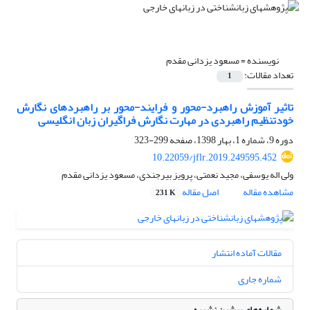
نویسنده =
مسعود یزدانی مقدم
تعداد مقالات:
1
تاثیر آموزش راهبرد-محور و فرایند-محور بر راهبردهای نگارش
خودتنظیم راهبردی در مهارت نگارش فراگیران زبان انگلیسی
دوره 9، شماره 1، بهار 1398، صفحه
299-323
10.22059/jflr.2019.249595.452
ولی اله یوسفی، مجید نعمتی، پرویز بیرجندی، مسعود یزدانی مقدم
مشاهده مقاله
اصل مقاله
231 K
مقالات آماده انتشار
شماره جاری
شماره‌های پیشین نشریه