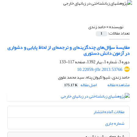
نویسنده =
حامد زندی
تعداد مقالات:
1
مقایسة سؤال‌های چندگزینه‌ای و ترجمه‌ای از لحاظ پایایی و دشواری
در آزمون دانش دستوری
دوره 3، شماره 1، بهار 1392، صفحه
117-133
10.22059/jflr.2013.53766
حامد زندی، شیوا کیوان پناه، سید محمد علوی
مشاهده مقاله
اصل مقاله
175.17 K
مقالات آماده انتشار
شماره جاری
شماره‌های پیشین نشریه