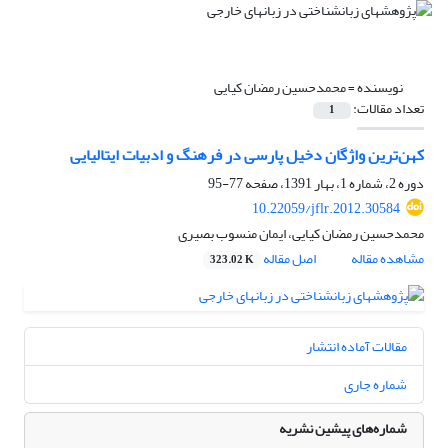
نویسنده =
محمدحسین رمضان کیایی
تعداد مقالات:
1
کهن‌ترین واژگان دخیل پارسی در فرهنگ و ادبیات ایتالیایی
دوره 2، شماره 1، بهار 1391، صفحه
77-95
10.22059/jflr.2012.30584
محمدحسین رمضان کیایی، ایمان منسوب بصیری
مشاهده مقاله
اصل مقاله
323.02 K
مقالات آماده انتشار
شماره جاری
شماره‌های پیشین نشریه