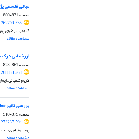
مبانی فلسفی پژو
صفحه
831-860
9.262709.535
کیومرث رضوی پور
مشاهده مقاله
ارزشیابی درک شن
صفحه
861-878
9.268833.568
کریم شعبانی، ایمان
مشاهده مقاله
بررسی تاثیر فعا
صفحه
879-910
9.273237.594
پویان طاهری، محمد
مشاهده مقاله