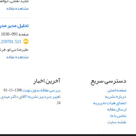
مجید نعمتی، ابوا
مشاهده مقاله
تحلیل مدیر مدر
صفحه
991-1030
9.259701.521
علیرضا نبی لو، فر
مشاهده مقاله
دسترسی سریع
آخرین اخبار
صفحه اصلی
بررسی مقاله بدون نوبت
1398-11-01
درباره نشریه
تغییر سردبیر نشریه (آقای دکتر مهدی
اعضای هیات تحریریه
24
ارسال مقاله
تماس با ما
نقشه سایت
سامانه مدیریت نشریات علمی.
طراحی و پیاده سازی از
سیناوب