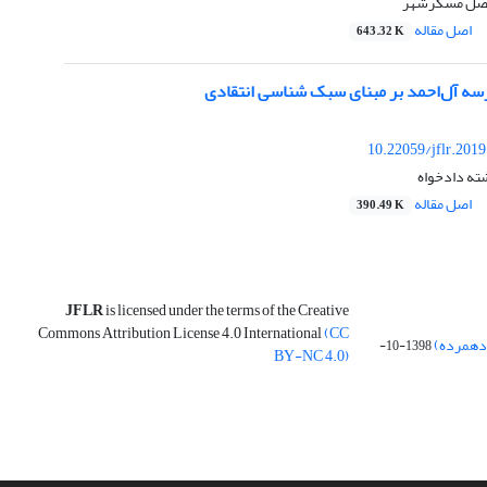
لفضل مسگرشهر
اصل مقاله
643.32 K
سه آل‌احمد بر مبنای سبک شناسی انتقادی
10.22059/jflr.201
شته دادخواه
اصل مقاله
390.49 K
JFLR
is licensed under the terms of the Creative
Commons Attribution License 4.0 International
(CC
 دهمرده)
1398-10-
BY-NC 4.0)