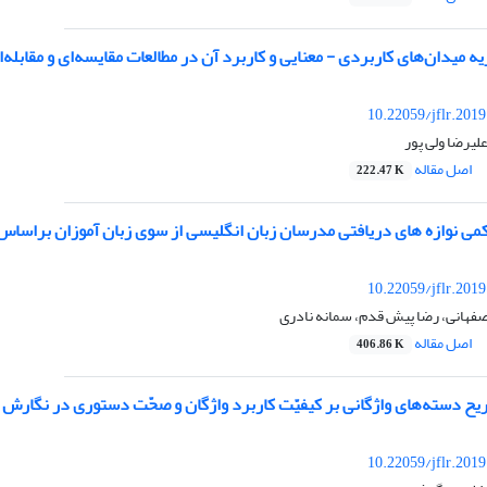
 میدان‌های کاربردی - معنایی و کاربرد آن در مطالعات مقایسه‌ای و مقابله‌ا
10.22059/jflr.201
علیرضا ولی پور
اصل مقاله
222.47 K
کمی نوازه های دریافتی مدرسان زبان انگلیسی از سوی زبان آموزان براسا
10.22059/jflr.201
اصفهانی، رضا پیش قدم، سمانه نادری
اصل مقاله
406.86 K
یح دسته‌های واژگانی بر کیفیّت کاربرد واژگان و صحّت دستوری در نگارش 
10.22059/jflr.201