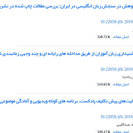
هش در سنجش زبان انگلیسی در ایران: بررسی مقالات چاپ شده در نشریات علمی پ
10.22059/jflr.201
اصل مقاله
328.72 K
یداری زبان آموزان از طریق مداخله های رایانه ای و چند وجهی زمانبندی 
10.22059/jflr.201
 باخدا
اصل مقاله
514.65 K
لیت‌های پیش تکلیف پادکست، برنامه های کوتاه ویدیویی و آمادگی موضوعی 
10.22059/jflr.201
 عبداللهی
اصل مقاله
339.17 K