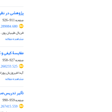
پژوهشی در ‌نظریه
صفحه
911-926
9.289084.680
فریال طیبیان پور، 
مشاهده مقاله
مقایسۀ کیفی و 
صفحه
927-958
9.260233.525
آیدا فیروزیان پور
مشاهده مقاله
تأثیر تدریس صر
صفحه
959-990
9.267415.559