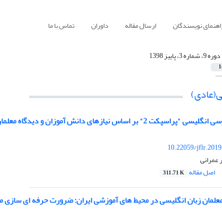
اهنمای نویسندگان
ارسال مقاله
داوران
تماس با ما
دوره 9، شماره 3، پاییز 1398
1
(عادی)
کت 2" بر اساس نیازهای دانش آموزان و دیدگاه معلمان
10.22059/jflr.201
 عمرانی
اصل مقاله
311.71 K
معلمان زبان انگلیسی در محیط های آموزشی ایران: ضرورت حرفه ای سازی مع