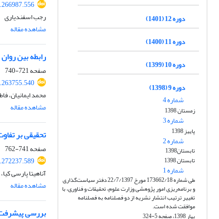
9.266987.556
رجب اسفندیاری
دوره 12 (1401)
مشاهده مقاله
دوره 11 (1400)
رابطه بین روان 
دوره 10 (1399)
صفحه
721-740
9.263755.540
دوره 9 (1398)
محمد ایمانیان، فا
شماره 4
مشاهده مقاله
زمستان 1398
شماره 3
پاییز 1398
تحقیقی بر تفاوت
شماره 2
صفحه
741-762
تابستان1398
تابستان 1398
9.272237.589
شماره 1
آناهیتا پارسی کیا
طی شماره 173662/18 مورخ 22/7/1397 دفتر سیاست‌گذاری
مشاهده مقاله
و برنامه‌ریزی امور پژوهشی وزارت علوم، تحقیقات و فناوری، با
تغییر ترتیب انتشار نشریه از دو فصلنامه به فصلنامه
موافقت شده است.
بررسی پیشرفت تد
بهار 1398، صفحه 5-324