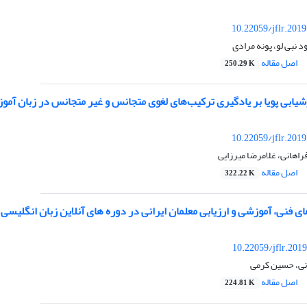
10.22059/jflr.201
د نبی لو، پونه مرادی
اصل مقاله
250.29 K
شیابی پویا بر یادگیری ترکیب‌های لغوی متجانس و غیر متجانس در زبان آموزا
10.22059/jflr.201
راهانی، غلامرضا میرزایی
اصل مقاله
322.22 K
 فنی، آموزشی و ارزیابی معلمان ایرانی در دوره های آنلاین زبان انگلیسی
10.22059/jflr.201
ی، حسین کرمی
اصل مقاله
224.81 K