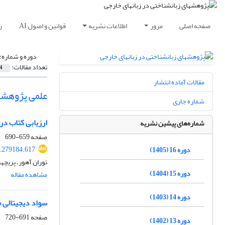
صفحه اصلی
مرور
اطلاعات نشریه
قوانین و اصول AI
ر
دوره و شماره:
تعداد مقالات:
4
مقالات آماده انتشار
علمی پژوهشی
شماره جاری
ارزیابی کتاب درسی انگلیسی "پراسپ
شماره‌های پیشین نشریه
صفحه
659-690
9.279184.617
دوره 16 (1405)
توران آهور، پریچهر
دوره 15 (1404)
مشاهده مقاله
دوره 14 (1403)
سواد دیجیتالی 
صفحه
691-720
دوره 13 (1402)