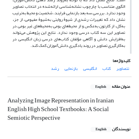
الگوی متناسب با چارچوب نشانه‌شناسی ارائه‌شده در انتخاب تصاویر
وجود ندارد. بررسی سه بعد بازنمایی فرایند، شخصیت و محیط به‌ترتیب
نشان داد که تغییرات رشدی از شیوۀ روایتی به‌شیوۀ مفهومی، از جزء
به‌کل، از کارتون به‌عکس و از محیط‌های بومی به‌محیط‌های غیر بومی در
تصاویر این سه کتاب درسی وجود ندارد. نتایج این پژوهش می‌تواند
به‌افزایش دانش و آگاهی مؤلفان کتاب‌های درسی زبان انگلیسی در
به‌کارگیری تصاویر در روند یادگیری دانش‌آموزان کمک کند.
کلیدواژه‌ها
تتصاویر
کتاب
انگلیسی
بازنمایی
رشد
عنوان مقاله
English
Analyzing Image Representation in Iranian
English High School Textbooks: A Social
Semiotic Perspective
نویسندگان
English